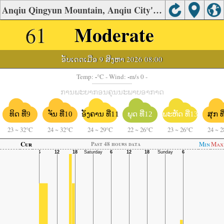
Anqiu Qingyun Mountain, Anqiu City's Air Quality
61
Moderate
ອັບເດດເມື່ອ 9 ສິງຫາ 2026 08:00
-
-
Temp:
°C
- Wind:
m/s 0 -
ການພະຍາກອນຄຸນນະພາບອາກາດ
ຈັນ ທີ່10
ອັງຄານ ທີ່11
ພະຫັດ ທີ່13
ທິດ ທີ່9
ພຸດ ທີ່12
ສຸກ ທ
23
~
32°C
24
~
32°C
24
~
29°C
22
~
26°C
23
~
26°C
24
~
2
Cur
Min
Max
Past 48 hours data