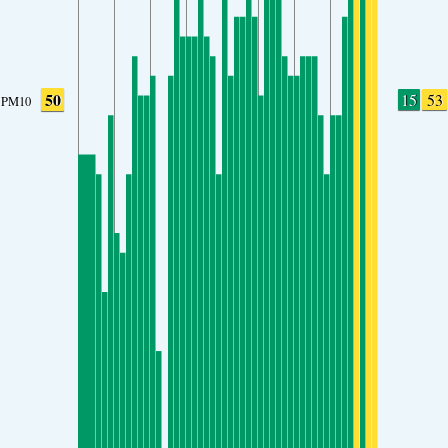
50
15
53
PM10