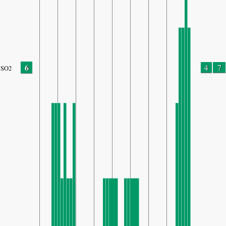
6
4
7
SO2