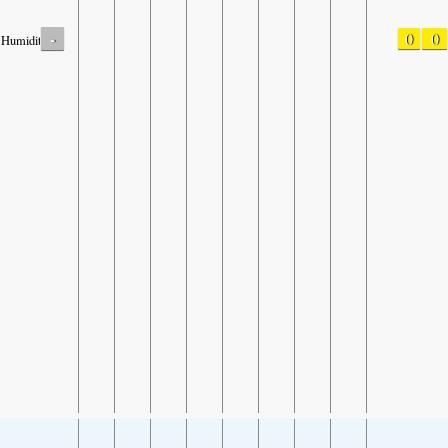
-
0
0
Humidity