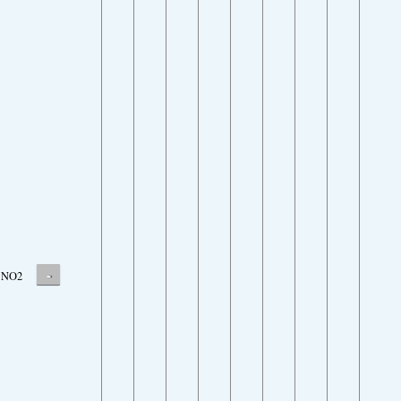
-
NO2