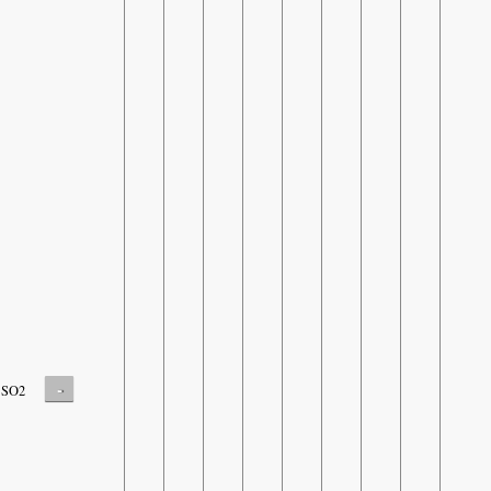
-
SO2