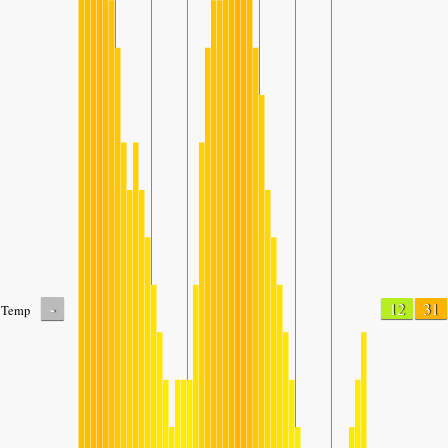
-
12
31
Temp