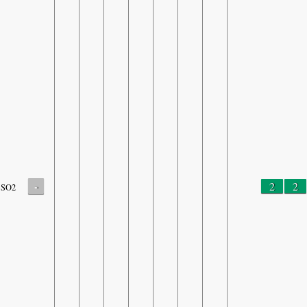
-
2
2
SO2