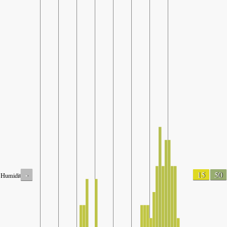
-
15
50
Humidity