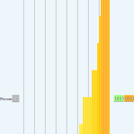
-
1013
1023
Pressure