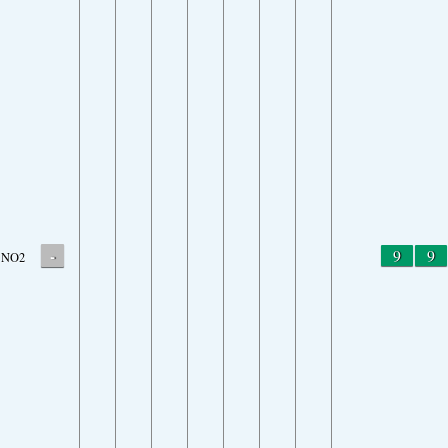
-
9
9
NO2