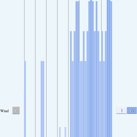
-
1
6
Wind