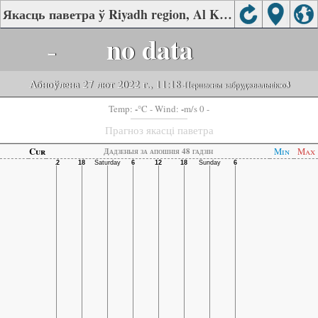
Якасць паветра ў Riyadh region, Al Khalidiya
-
no data
Абноўлена 27 лют 2022 г., 11:18
-Першасны забруджвальнік:
o3
-
-
Temp:
°C
- Wind:
m/s 0 -
Прагноз якасці паветра
Cur
Min
Max
Дадзеныя за апошнія 48 гадзін