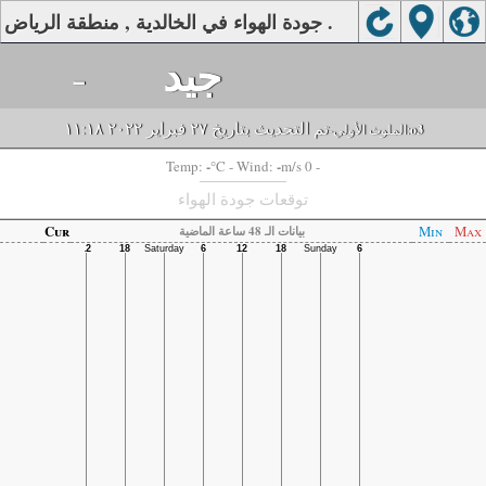
جودة الهواء في الخالدية , منطقة الرياض .
جيد
-
تم التحديث بتاريخ ٢٧ فبراير ٢٠٢٢ ١١:١٨
o3
-الملوث الأولي:
-
-
Temp:
°C
- Wind:
m/s 0 -
توقعات جودة الهواء
Cur
Min
Max
بيانات الـ 48 ساعة الماضية