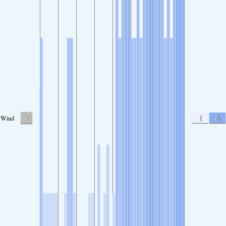
-
1
6
Wind