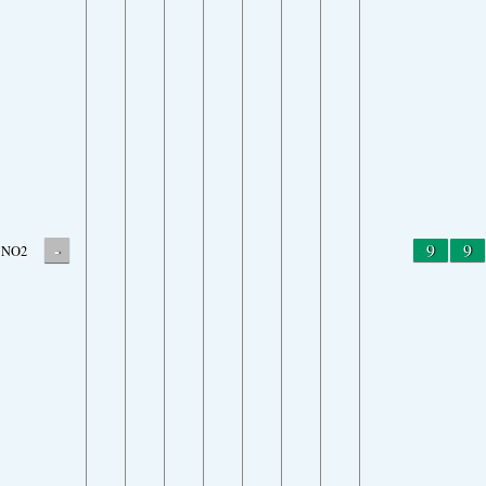
-
9
9
NO2