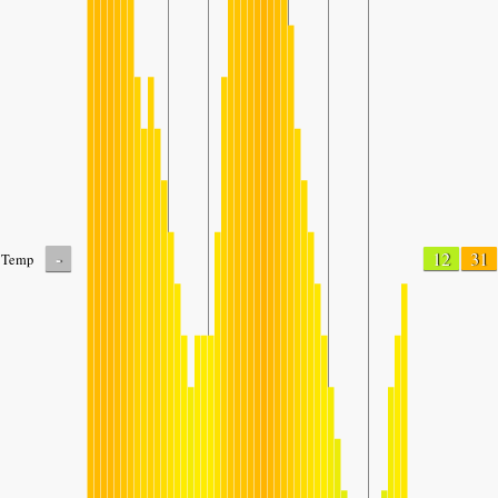
-
12
31
Temp