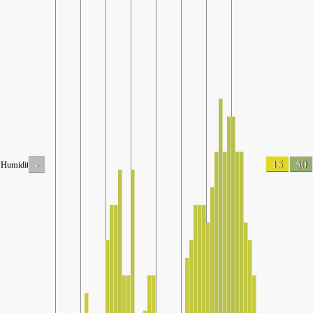
-
15
50
Humidity