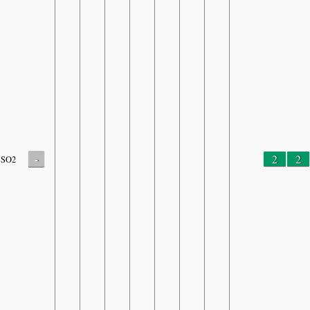
-
2
2
SO2