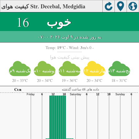
کیفیت هوای Str. Decebal, Medgidia
خوب
16
به روز شده در ۹ اوت ۲۰۲۶ ۰۷:۰۰
19
3
Temp:
°C
- Wind:
m/s 0 -
پیش بینی کیفیت هوا
پنج‌شنبه ۱۳م
چهارشنبه ۱۲م
سه‌شنبه ۱۱م
دوشنبه ۱۰م
یک‌شنبه ۹م
20
~
33°C
20
~
34°C
19
~
36°C
20
~
34°C
18
~
31°C
Cur
داده های 48 ساعت گذشته