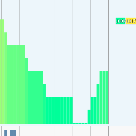
1009
1017