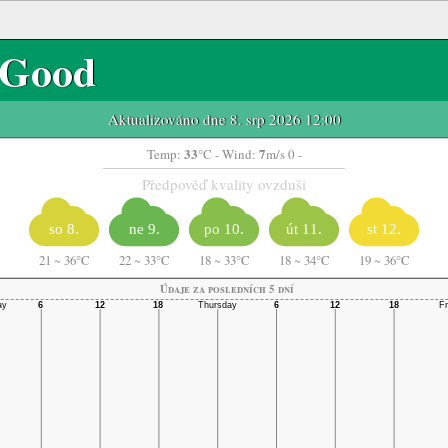
Good
Aktualizováno dne 8. srp 2026 12:00
33
7
Temp:
°C
- Wind:
m/s 0 -
Předpověď kvality ovzduší
so 8.
ne 9.
po 10.
út 11.
st 12.
21
~
36°C
22
~
33°C
18
~
33°C
18
~
34°C
19
~
36°C
Údaje za posledních 5 dní