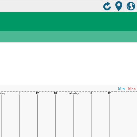
Min
Max