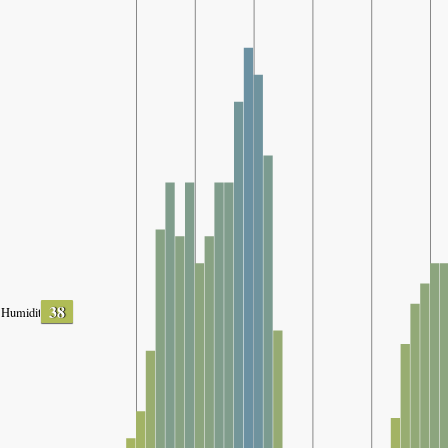
38
Humidity