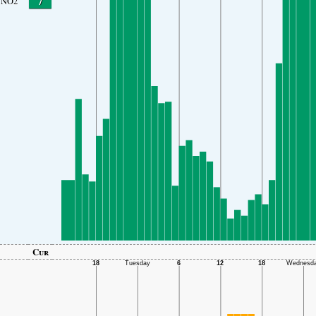
7
NO2
Cur