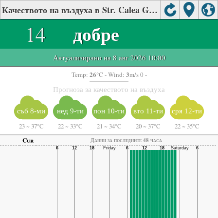
Качеството на въздуха в Str. Calea Galaţi, Brăila
14
добре
Актуализирано на 8 авг 2026 10:00
26
3
Temp:
°C
- Wind:
m/s 0 -
Прогноза за качеството на въздуха
съб 8-ми
нед 9-ти
пон 10-ти
вто 11-ти
сря 12-ти
23
~
37°C
22
~
33°C
21
~
34°C
20
~
37°C
22
~
35°C
Cur
Данни за последните 48 часа