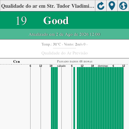
Qualidade do ar em Str. Tudor Vladimirescu, Zlatna
19
Good
Atualizado em 2 de Ago de 2026 12:00
31
2
Temp.:
°C
- Vento:
m/s 0 -
Qualidade do Ar Previsão
Cur
Passado dados 48 horas