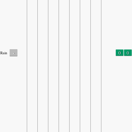
-
0
0
Rain