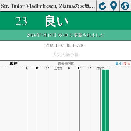
Str. Tudor Vladimirescu, Zlatnaの大気の状態
良い
23
2026年7月19日 05:00 に更新されました
19
1
温度:
°C
- 風:
m/s 0 -
大気汚染予報
現在
最小
最大
過去48時間