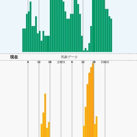
現在
気象データ