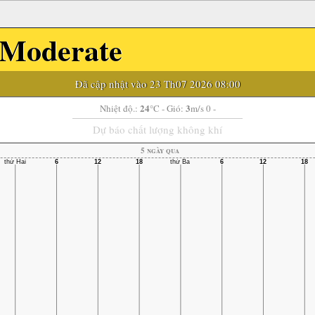
Moderate
Đã cập nhật vào 23 Th07 2026 08:00
24
3
Nhiệt độ.:
°C
- Gió:
m/s 0 -
Dự báo chất lượng không khí
5 ngày qua