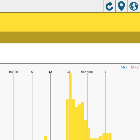
Min
Max