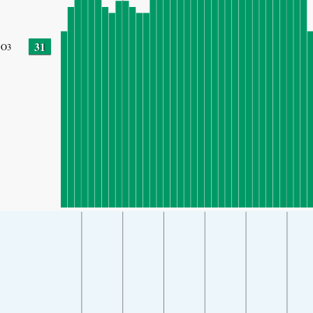
31
O3