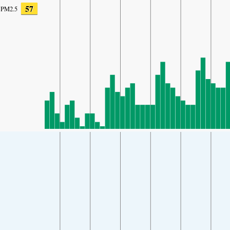
57
PM2.5