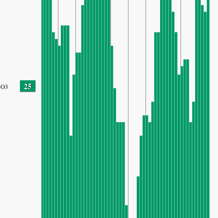
25
O3