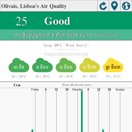
Olivais, Lisboa's Air Quality
25
Good
បានធ្វើបច្ចុប្បន្នភាពនៅ ៩ សីហា ២០២៦ ០៤:០០
-ការបំពុលបឋម:
o3
20
1
Temp:
°C
- Wind:
m/s 0 -
ការព្យាករណ៍គុណភាពខ្យល់
អា ទី៩
ច ទី១០
អ ទី១១
ព ទី១២
ព្រ ទី១៣
20
~
28°C
19
~
28°C
19
~
29°C
19
~
30°C
19
~
31°C
Cur
Past 48 hours data