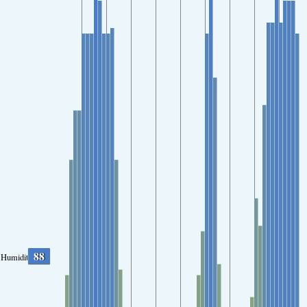
88
Humidity