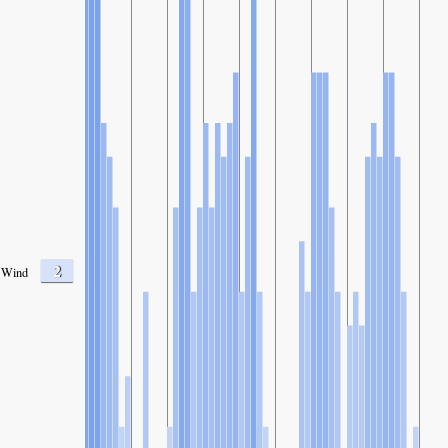
2
Wind