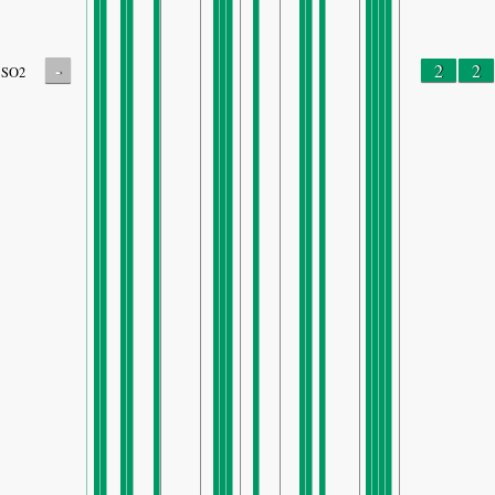
-
2
2
SO2