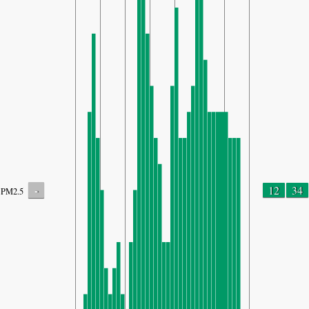
-
12
34
PM2.5