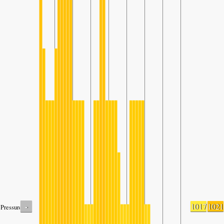
-
1017
1021
Pressure