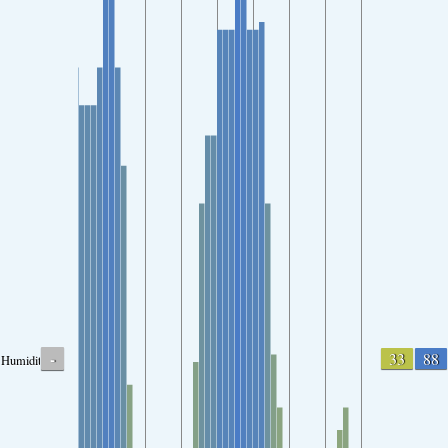
-
33
88
Humidity