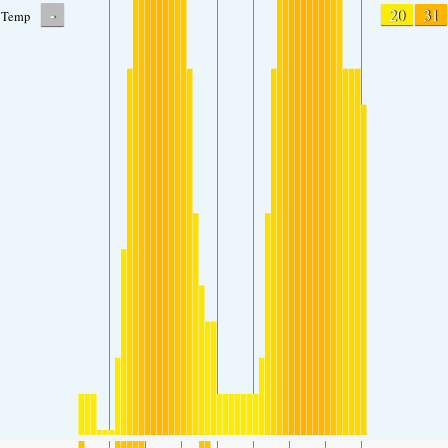
-
20
31
Temp