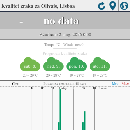
Kvalitet zraka za Olivais, Lisboa
-
no data
Ažurirano 8. aug. 2026 0:00
-
-
Temp:
°C
- Wind:
m/s 0 -
Prognoza kvalitete zraka
sub. 8.
ned. 9.
pon. 10.
uto. 11.
20
~
29°C
20
~
28°C
19
~
28°C
19
~
28°C
Cur
Min
Max
Podaci za proteklih 48 sati