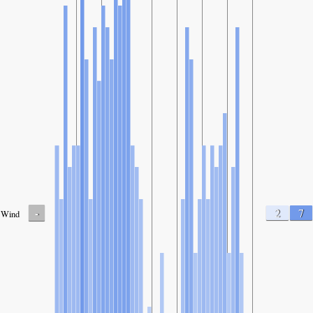
-
2
7
Wind