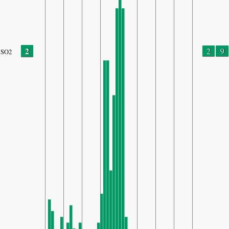
2
2
9
SO2