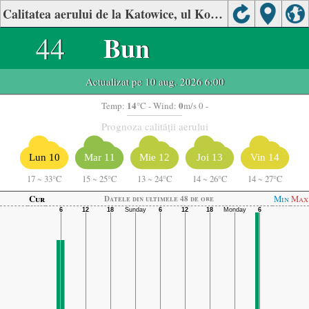
Calitatea aerului de la Katowice, ul Kossutha 6
44
Bun
Actualizat pe 10 aug. 2026 6:00
14
0
Temp:
°C
- Wind:
m/s 0 -
Prognoza calității aerului
Lun 10
Mar 11
Mie 12
Joi 13
Vin 14
17
~
33°C
15
~
25°C
13
~
24°C
14
~
26°C
14
~
27°C
Cur
Min
Max
Datele din ultimele 48 de ore