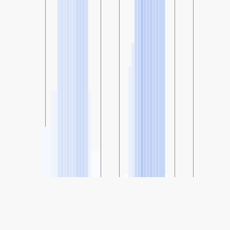
SHARE
Share: Indicele calității aerului de la Katowice, ul Kossutha 6,