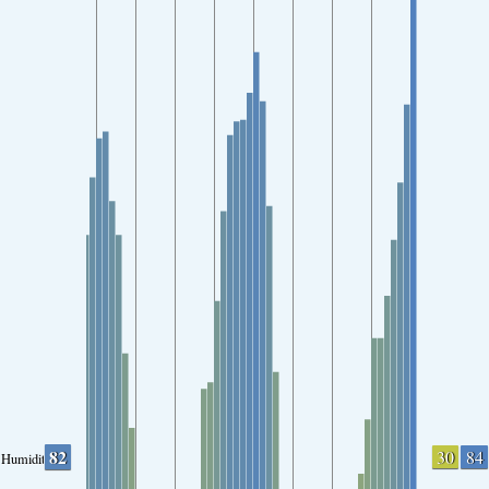
82
30
84
Humidity