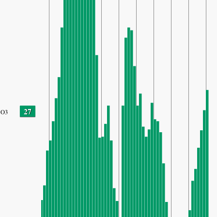
27
O3