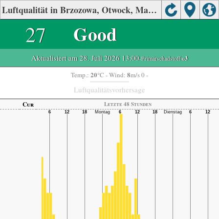
Luftqualität in Brzozowa, Otwock, Mazowieckie
27
Good
Aktualisiert am 28. Juli 2026 13:00
-Primärschadstoff:
o3
20
8
Temp.:
°C
- Wind:
m/s 0 -
Luftqualitätsvorhersage
Cur
Letzte 48 Stunden