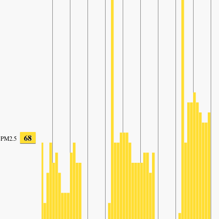
68
PM2.5