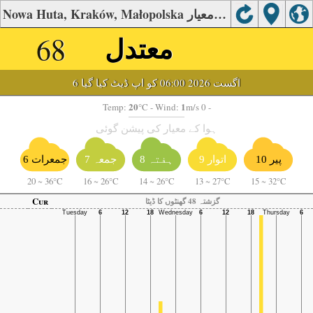
Nowa Huta, Kraków, Małopolska کی ہوا کا معیار
معتدل
68
6 اگست 2026 06:00 کو اپ ڈیٹ کیا گیا
20
1
Temp:
°C
- Wind:
m/s 0 -
ہوا کے معیار کی پیشن گوئی
پیر 10
اتوار 9
ہفتہ 8
جمعہ 7
جمعرات 6
20
~
36°C
16
~
26°C
14
~
26°C
13
~
27°C
15
~
32°C
Cur
گزشتہ 48 گھنٹوں کا ڈیٹا