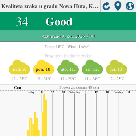
Kvaliteta zraka u gradu Nowa Huta, Kraków, Małopolska
34
Good
Ažurirano 9. kol. 2026 7:00
15
1
Temp:
°C
- Wind:
m/s 0 -
Prognoza kvalitete zraka
ned. 9.
pon. 10.
uto. 11.
sri. 12.
čet. 13.
12
~
25°C
15
~
31°C
13
~
25°C
11
~
24°C
12
~
25°C
Cur
Podaci za zadnjih 48 sati