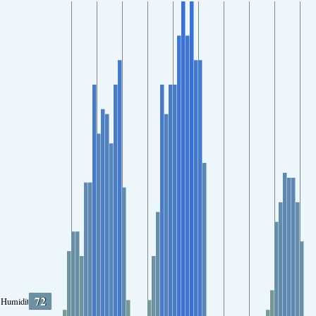
72
Humidity