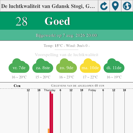
De luchtkwaliteit van Gdansk Stogi, Gdansk
28
Goed
Bijgewerkt op 7 aug. 2026 20:00
15
3
Temp:
°C
- Wind:
m/s 0 -
Voorspelling van de luchtkwaliteit
vr. 7de
za. 8ste
zo. 9de
ma. 10de
di. 11de
16
~
20°C
15
~
20°C
16
~
23°C
17
~
22°C
16
~
19°C
Cur
Gegevens van de afgelopen 48 uur