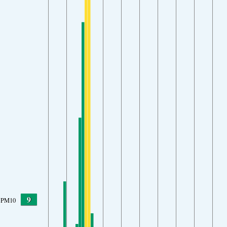
9
PM10