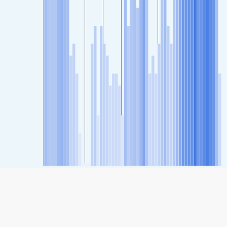
SHARE
Share: De luchtkwaliteitsindex van Gdansk Stogi, Gdansk,
Poland
28
(Goed)