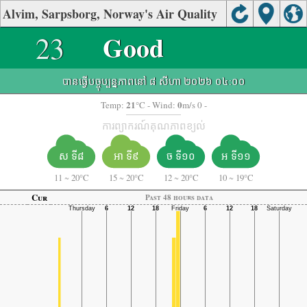
Alvim, Sarpsborg, Norway's Air Quality
23
Good
បានធ្វើបច្ចុប្បន្នភាពនៅ ៨ សីហា ២០២៦ ០៤:០០
21
0
Temp:
°C
- Wind:
m/s 0 -
ការព្យាករណ៍គុណភាពខ្យល់
ស ទី៨
អា ទី៩
ច ទី១០
អ ទី១១
11
~
20°C
15
~
20°C
12
~
20°C
10
~
19°C
Cur
Past 48 hours data