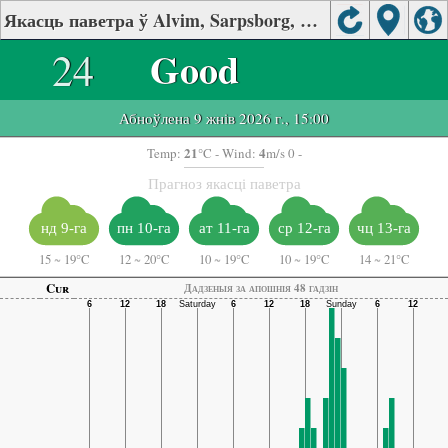
Якасць паветра ў Alvim, Sarpsborg, Norway
24
Good
Абноўлена 9 жнів 2026 г., 15:00
21
4
Temp:
°C
- Wind:
m/s 0 -
Прагноз якасці паветра
нд 9-га
пн 10-га
ат 11-га
ср 12-га
чц 13-га
15
~
19°C
12
~
20°C
10
~
19°C
10
~
19°C
14
~
21°C
Cur
Дадзеныя за апошнія 48 гадзін