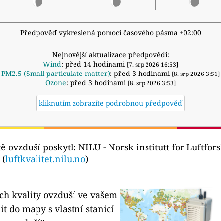
Předpověď vykreslená pomocí časového pásma +02:00
Nejnovější aktualizace předpovědi:
Wind
: před 14 hodinami
[7. srp 2026 16:53]
PM2.5 (Small particulate matter)
: před 3 hodinami
[8. srp 2026 3:51]
Ozone
: před 3 hodinami
[8. srp 2026 3:53]
kliknutím zobrazíte podrobnou předpověď
tě ovzduší poskytl:
NILU - Norsk institutt for Luftfor
 (
luftkvalitet.nilu.no
)
ích kvality ovzduší ve vašem
it do mapy s vlastní stanicí