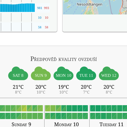
981
993
10
10
58
58
Předpověď kvality ovzduší
SAT 8
SUN 9
MON 10
TUE 11
WED 12
21°C
20°C
19°C
20°C
20°C
8°C
10°C
10°C
7°C
8°C
Sunday 9
Monday 10
Tuesday 11