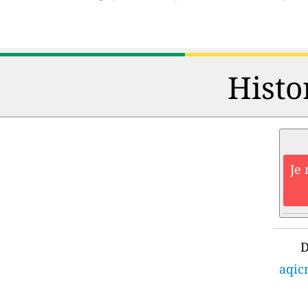
Histo
Je 
D
aqic