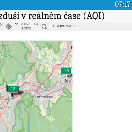
07:17
vzduší v reálném čase (AQI)
n,
NAJDěTE NEJBLIžší
HLEDAT JINé MěSTO
MěSTO
o, Norway.