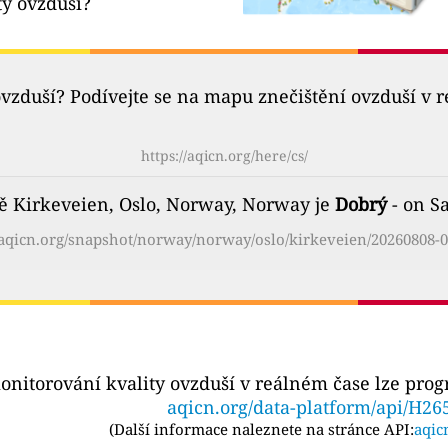
ty ovzduší?
ovzduší? Podívejte se na mapu znečištění ovzduší v 
https://aqicn.org/here/cs/
tě Kirkeveien, Oslo, Norway, Norway je
Dobrý
- on Sa
/aqicn.org/snapshot/norway/norway/oslo/kirkeveien/20260808-0
onitorování kvality ovzduší v reálném čase lze pro
aqicn.org/data-platform/api/H26
(
Další informace naleznete na stránce API:
aqic