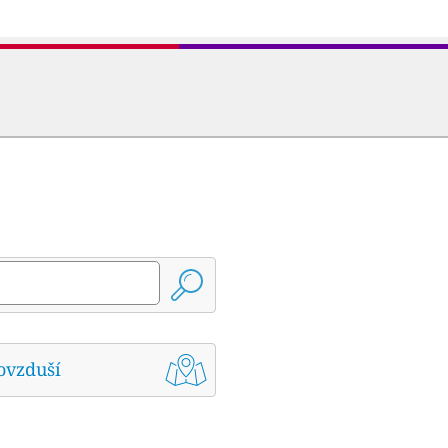
ovzduší