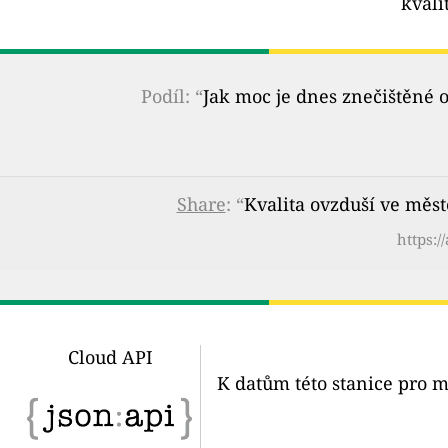
kvali
Podíl: “
Jak moc je dnes znečištěné 
Share
: “
Kvalita ovzduší ve měs
https:/
Cloud API
K datům této stanice pro m