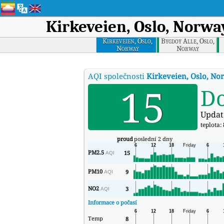
Kirkeveien, Oslo, Norwa
Kirkeveien, Oslo,
Bygdoy Alle, Oslo,
Norway
Norway
AQI společnosti
Kirkeveien, Oslo, No
15
D
Updat
teplota:
proud
poslední 2 dny
PM2.5
15
AQI
PM10
9
AQI
NO2
3
AQI
Informace o počasí
Temp
8