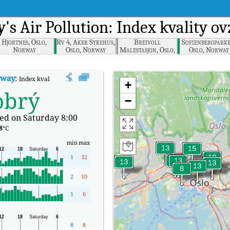
y
's Air Pollution: Index kvality o
Hjortnes, Oslo,
Rv 4, Aker Sykehus,
Breivoll
Sofienbergparke
Norway
Oslo, Norway
Malestasjon, Oslo,
Oslo, Norway
Norway
rway
:
Index kvality vzduchu v reálném čase (AQI) společnosti Kirkeveien, Osl
+
obrý
−
ed on Saturday 8:00
8
°C
min
max
1
32
2
10
1
6
8
8