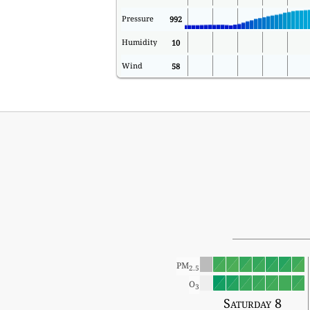
Pressure
992
Humidity
10
Wind
58
PM
2.5
O
3
Saturday 8