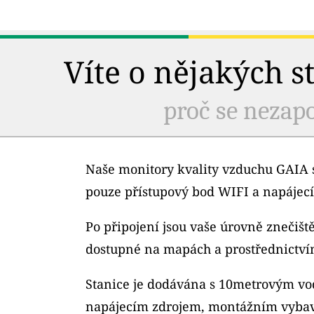
Víte o nějakých s
proč se nezapo
Naše monitory kvality vzduchu GAIA s
pouze přístupový bod WIFI a napájecí
Po připojení jsou vaše úrovně znečiš
dostupné na mapách a prostřednictví
Stanice je dodávána s 10metrovým v
napájecím zdrojem, montážním vybav