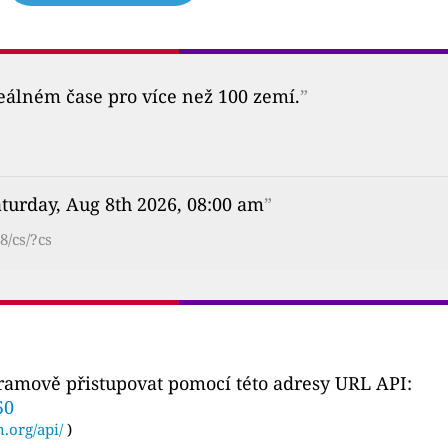
reálném čase pro více než 100 zemí.
”
turday, Aug 8th 2026, 08:00 am
”
8/cs/?cs
gramově přistupovat pomocí této adresy URL API:
50
n.org/api/
)