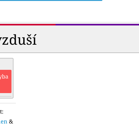
vzduší
hyba
t:
ien
&