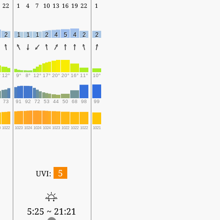
22
1
4
7
10
13
16
19
22
1
2
1
1
1
2
4
5
4
2
2
°
12°
9°
8°
12°
17°
20°
20°
16°
11°
10°
73
91
92
72
53
44
50
68
98
99
0
1022
1023
1024
1024
1024
1023
1022
1022
1022
1021
5
UVI:
5:25 ~ 21:21