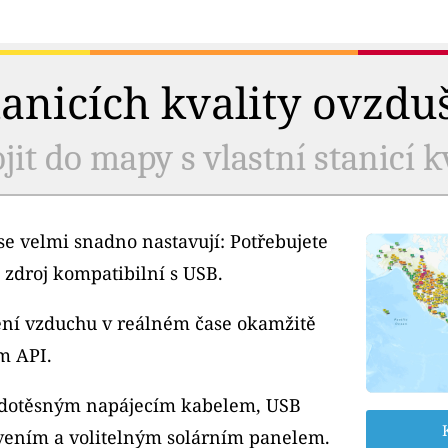
tanicích kvality ovzdu
jit do mapy s vlastní stanicí k
e velmi snadno nastavují: Potřebujete
 zdroj kompatibilní s USB.
tění vzduchu v reálném čase okamžitě
m API.
odotěsným napájecím kabelem, USB
ením a volitelným solárním panelem.