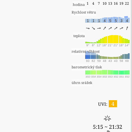
1
4
7
10
13
16
19
22
hodina
Rychlost větru
1
1
1
4
5
5
3
4
teplota
9°
8°
12°
18°
21°
21°
18°
14°
relativní vlhkost
93
82
59
48
43
43
58
69
barometrický tlak
1013
1014
1014
1013
1013
1012
1011
1012
úhrn srážek
4
UVI:
5:15 ~ 21:32