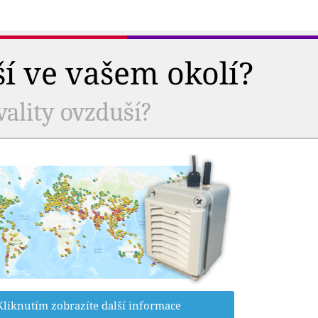
ší ve vašem okolí?
vality ovzduší?
Kliknutím zobrazíte další informace