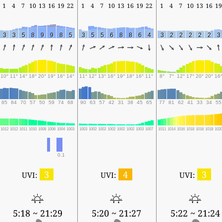
1
4
7
10
13
16
19
22
1
4
7
10
13
16
19
22
1
4
7
10
13
16
19
3
3
5
8
9
9
8
5
3
5
5
6
8
8
6
4
3
2
2
2
2
2
3
10°
11°
14°
18°
20°
19°
16°
14°
11°
12°
13°
16°
19°
18°
16°
11°
8°
7°
12°
17°
20°
20°
16
85
84
70
57
50
59
74
68
90
63
57
42
31
38
45
65
77
81
62
41
33
34
55
1012
1012
1011
1010
1008
1006
1004
1003
1003
1002
1002
1002
1002
1002
1003
1007
1011
1014
1016
1018
1018
1018
102
0.1
3
4
3
UVI:
UVI:
UVI:
5:18 ~ 21:29
5:20 ~ 21:27
5:22 ~ 21:24