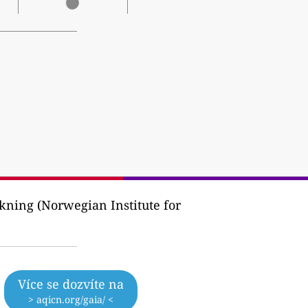
skning (Norwegian Institute for
Více se dozvíte na
> aqicn.org/gaia/ <