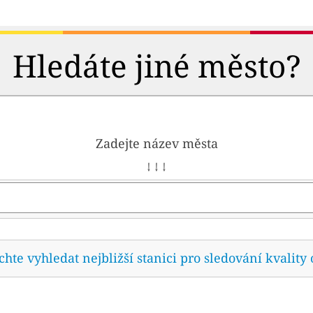
Hledáte jiné město?
Zadejte název města
↓ ↓ ↓
te vyhledat nejbližší stanici pro sledování kvality 