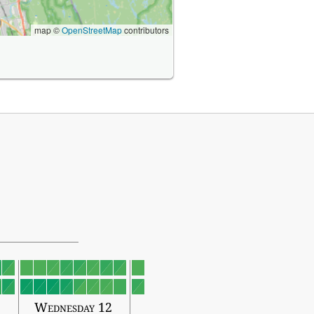
map ©
OpenStreetMap
contributors
Wednesday 12