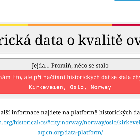
rická data o kvalitě o
Jejda... Promiň, něco se stalo
nám líto, ale při načítání historických dat se stala c
Kirkeveien, Oslo, Norway
alší informace najdete na platformě historických da
n.org/historical/cs/#city:norway/norway/oslo/kirkeve
aqicn.org/data-platform/