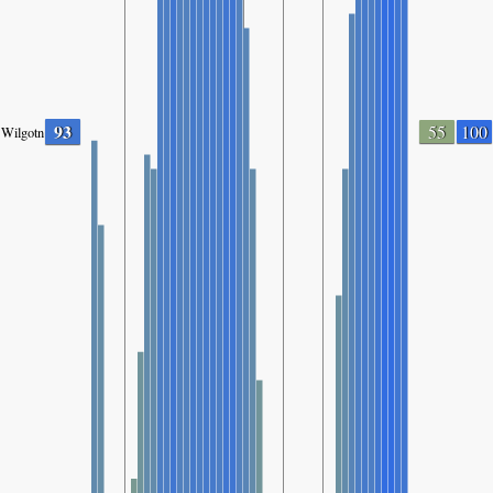
93
55
100
Wilgotność