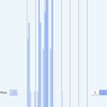
3
0
5
Wiatr