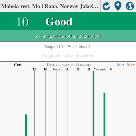
Moheia vest, Mo i Rana, Norway Jakość powietrza.
10
Good
Zaktualizowano 30 lip 2026 06:00
12
3
Temp.:
°C
- Wiatr:
m/s 0 -
Prognoza jakości powietrza
Cur
Min
Max
Dane z ostatnich 48 godzin