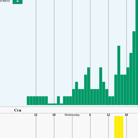
4
PM10
Cur