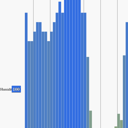
100
Humidity