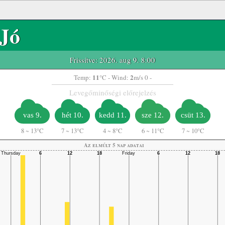
Jó
Frissítve: 2026. aug 9. 8:00
11
2
Temp:
°C
- Wind:
m/s 0 -
Levegőminőségi előrejelzés
vas 9.
hét 10.
kedd 11.
sze 12.
csüt 13.
8
~
13°C
7
~
13°C
4
~
8°C
6
~
11°C
7
~
10°C
Az elmúlt 5 nap adatai