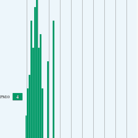
4
PM10