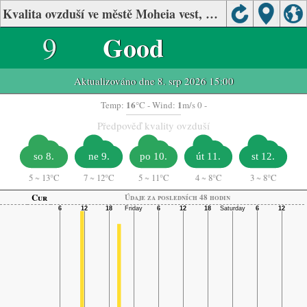
Kvalita ovzduší ve městě Moheia vest, Mo i Rana, Norway
9
Good
Aktualizováno dne 8. srp 2026 15:00
16
1
Temp:
°C
- Wind:
m/s 0 -
Předpověď kvality ovzduší
so 8.
ne 9.
po 10.
út 11.
st 12.
5
~
13°C
7
~
12°C
5
~
11°C
4
~
8°C
3
~
8°C
Cur
Údaje za posledních 48 hodin