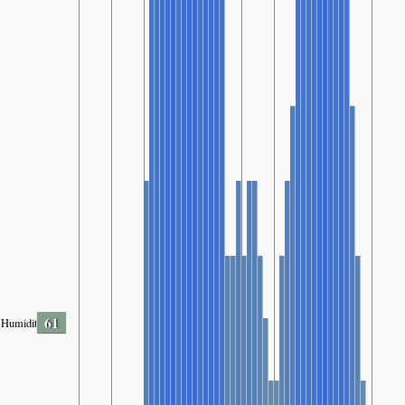
61
Humidity