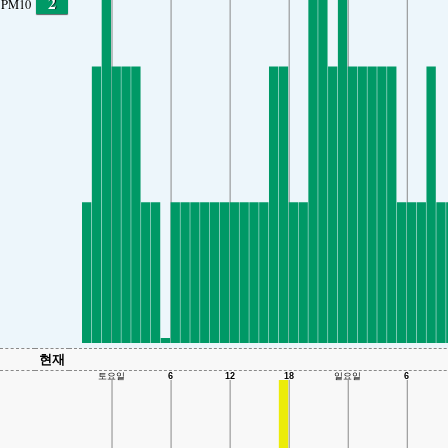
2
PM10
현재