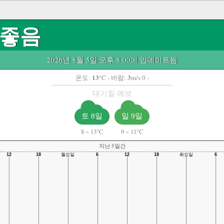
좋음
2026년 8월 5일 오후 8:00에 업데이트됨
13
3
온도:
°C
- 바람:
m/s 0 -
대기질 예보
토 8일
일 9일
8
~
13°C
9
~
11°C
지난 5일간