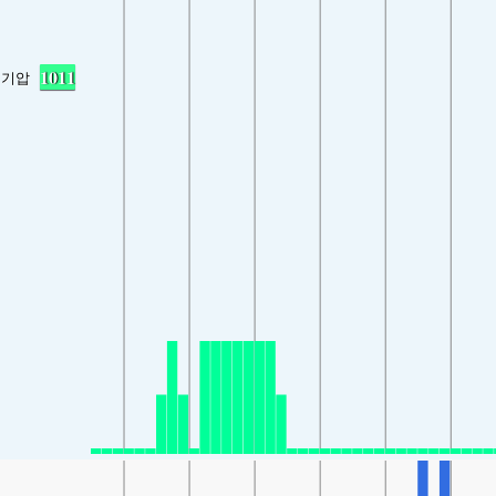
1011
기압