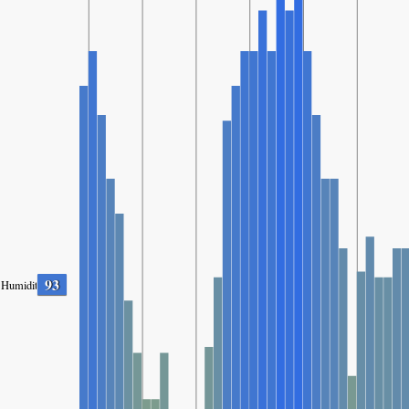
93
Humidity