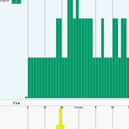
2
PM10
Cur