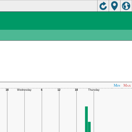
Min
Max