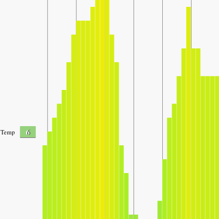
6
Temp