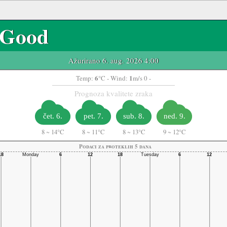
Good
Ažurirano 6. aug. 2026 4:00
6
1
Temp:
°C
- Wind:
m/s 0 -
Prognoza kvalitete zraka
čet. 6.
pet. 7.
sub. 8.
ned. 9.
8
~
14°C
8
~
11°C
8
~
13°C
9
~
12°C
Podaci za proteklih 5 dana