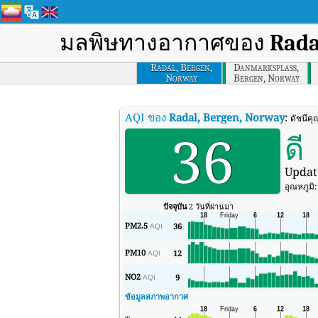
มลพิษทางอากาศของ
Rada
Radal, Bergen,
Danmarksplass,
Norway
Bergen, Norway
AQI ของ
Radal, Bergen, Norway
:
ดัชนีค
36
ดี
Updat
อุณหภูมิ
ปัจจุบัน
2 วันที่ผ่านมา
PM2.5
36
AQI
PM10
12
AQI
NO2
9
AQI
ข้อมูลสภาพอากาศ