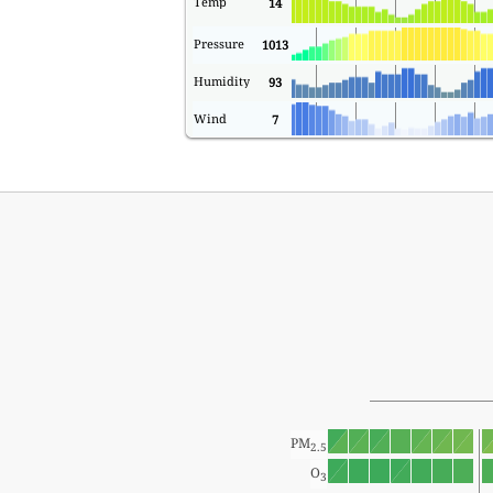
Temp
14
Pressure
1013
Humidity
93
Wind
7
PM
2.5
O
3