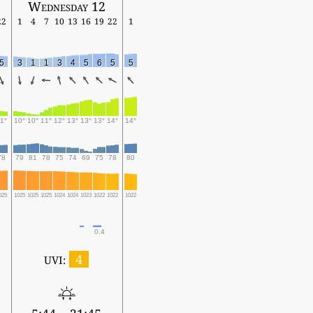
Wednesday 12
22
1
4
7
10
13
16
19
22
1
5
3
1
1
3
4
5
6
5
5
1°
10°
10°
11°
12°
13°
13°
13°
14°
14°
78
79
81
78
75
74
69
75
78
80
025
1025
1025
1025
1024
1024
1023
1022
1022
1022
0.4
4
UVI: