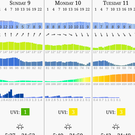
Sunday 9
Monday 10
Tuesday 11
1
4
7
10
13
16
19
22
1
4
7
10
13
16
19
22
1
4
7
10
13
16
19
3
12
13
9
5
7
8
9
8
8
8
9
10
10
11
9
8
7
8
8
9
9
6
4°
14°
14°
14°
14°
14°
13°
13°
13°
12°
12°
13°
13°
13°
12°
11°
11°
11°
12°
12°
13°
13°
12°
1
5
93
96
96
83
80
82
82
81
82
82
78
83
81
74
74
83
84
83
74
69
68
74
10
1008
1006
1007
1008
1008
1007
1007
1006
1006
1007
1008
1010
1012
1014
1016
1018
1019
1021
1023
1024
1024
1025
1
.2
8.4
22.1
9.1
10.3
0.3
1.3
1.4
3.9
2.6
5.1
1.9
3.6
1.9
2.1
0.1
0.4
0.7
1.1
0.1
0.1
1
3
3
UVI:
UVI:
UVI: