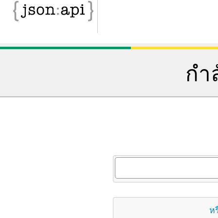
กำล
หร