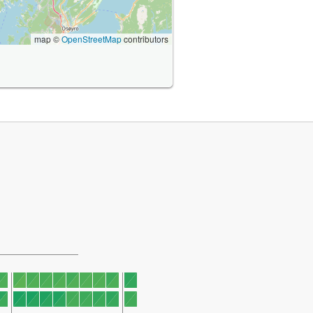
map ©
OpenStreetMap
contributors