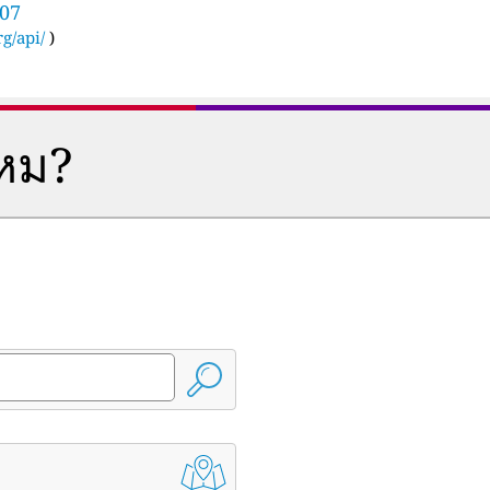
707
g/api/
)
ไหม?