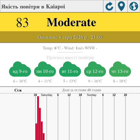
Якість повітря в Kaiapoi
83
Moderate
Оновлено 9 серп 2026 р., 23:00
6
1
Temp:
°C
- Wind:
m/s WNW -
Прогноз якості повітря
нд 9-го
пн 10-го
вт 11-го
ср 12-го
чт 13-го
6
~
16°C
4
~
11°C
5
~
13°C
9
~
16°C
8
~
18°C
Cur
Дані за останні 48 годин