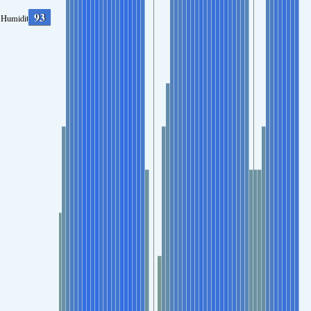
93
Humidity