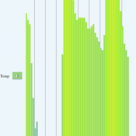
6
Temp