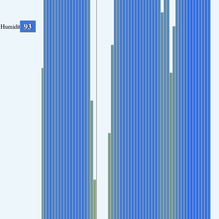
93
Humidity