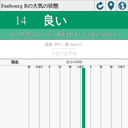
Faubourg Bの大気の状態
良い
14
2026年7月12日 01:00 に更新されました
-主要な汚染物質:
o3
15
1
温度:
°C
- 風:
m/s 0 -
大気汚染予報
現在
過去48時間