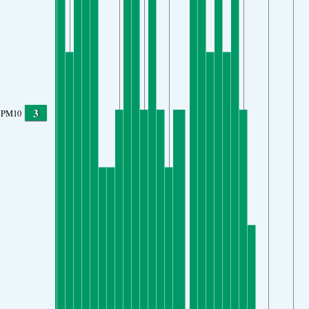
3
PM10