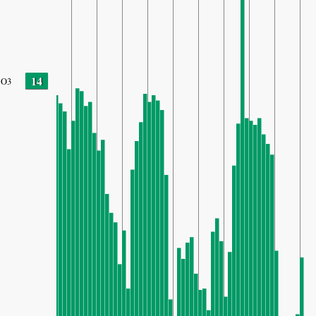
14
O3