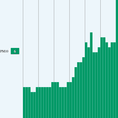
6
PM10