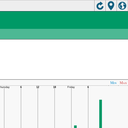
Min
Max