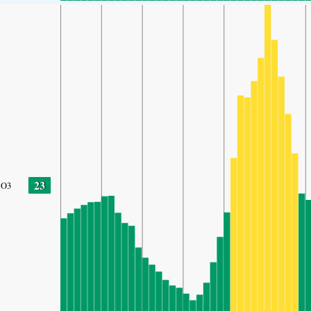
23
O3