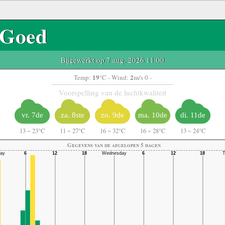
Goed
Bijgewerkt op 7 aug. 2026 11:00
19
2
Temp:
°C
- Wind:
m/s 0 -
Voorspelling van de luchtkwaliteit
vr. 7de
za. 8ste
zo. 9de
ma. 10de
di. 11de
13
~
23°C
11
~
27°C
16
~
32°C
16
~
28°C
13
~
24°C
Gegevens van de afgelopen 5 dagen