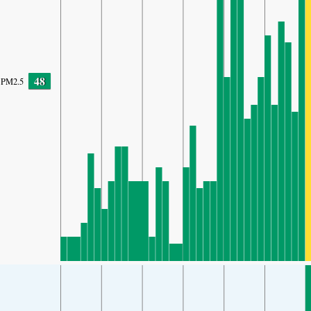
48
PM2.5