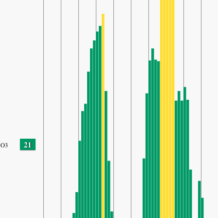
21
O3