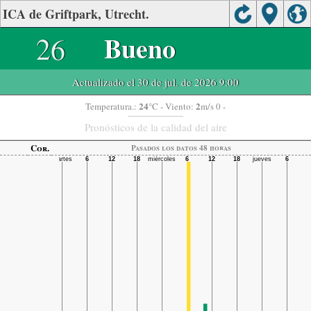
ICA de Griftpark, Utrecht.
26
Bueno
Actualizado el 30 de jul. de 2026 9:00
24
2
Temperatura.:
°C
- Viento:
m/s 0 -
Pronósticos de la calidad del aire
Cor.
Pasados ​​los datos 48 horas