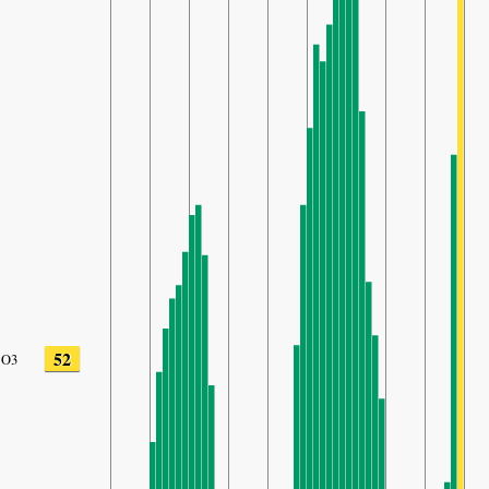
52
O3