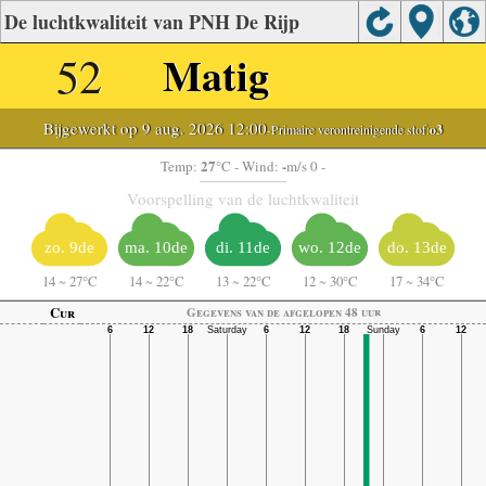
De luchtkwaliteit van PNH De Rijp
52
Matig
Bijgewerkt op 9 aug. 2026 12:00
-Primaire verontreinigende stof:
o3
27
-
Temp:
°C
- Wind:
m/s 0 -
Voorspelling van de luchtkwaliteit
zo. 9de
ma. 10de
di. 11de
wo. 12de
do. 13de
14
~
27°C
14
~
22°C
13
~
22°C
12
~
30°C
17
~
34°C
Cur
Gegevens van de afgelopen 48 uur