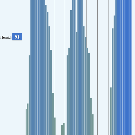
91
Humidity