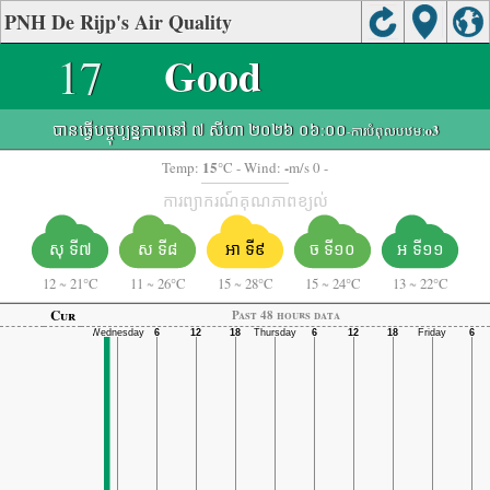
PNH De Rijp's Air Quality
17
Good
បានធ្វើបច្ចុប្បន្នភាពនៅ ៧ សីហា ២០២៦ ០៦:០០
-ការបំពុលបឋម:
o3
15
-
Temp:
°C
- Wind:
m/s 0 -
ការព្យាករណ៍គុណភាពខ្យល់
សុ ទី៧
ស ទី៨
អា ទី៩
ច ទី១០
អ ទី១១
12
~
21°C
11
~
26°C
15
~
28°C
15
~
24°C
13
~
22°C
Cur
Past 48 hours data