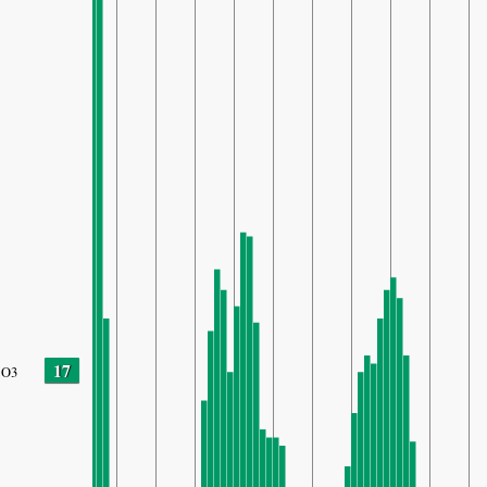
17
O3