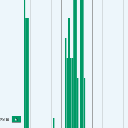
6
PM10