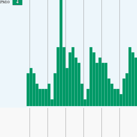
4
PM10