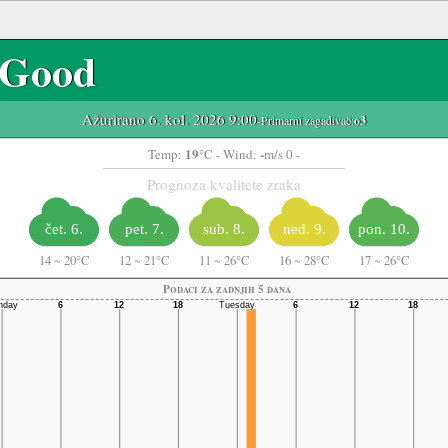
Good
Ažurirano 6. kol. 2026 9:00
-Primarni zagađivač:
o3
19
-
Temp:
°C
- Wind:
m/s 0 -
Prognoza kvalitete zraka
čet. 6.
pet. 7.
sub. 8.
ned. 9.
pon. 10.
14
~
20°C
12
~
21°C
11
~
26°C
16
~
28°C
17
~
26°C
Podaci za zadnjih 5 dana