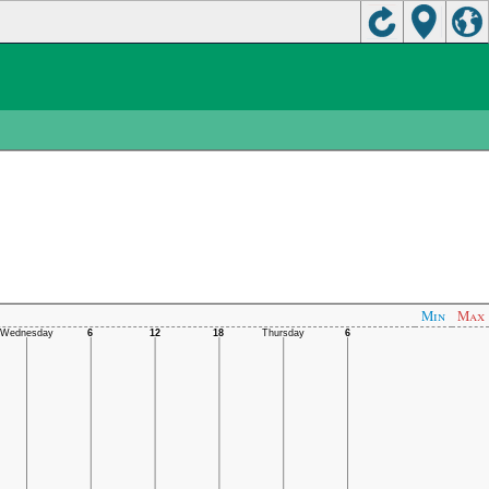
Min
Max