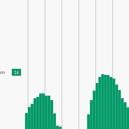
24
O3