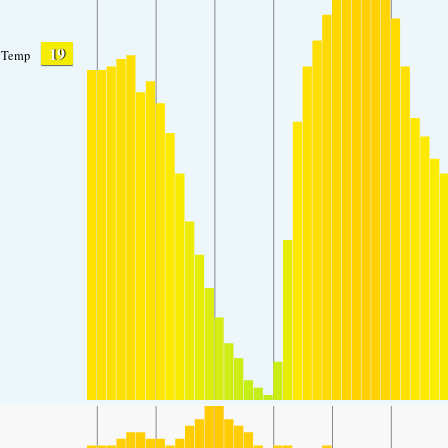
19
Temp