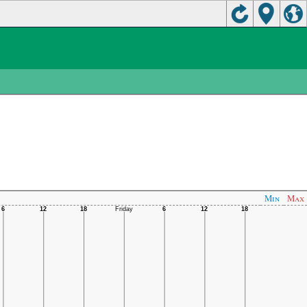
Min
Max