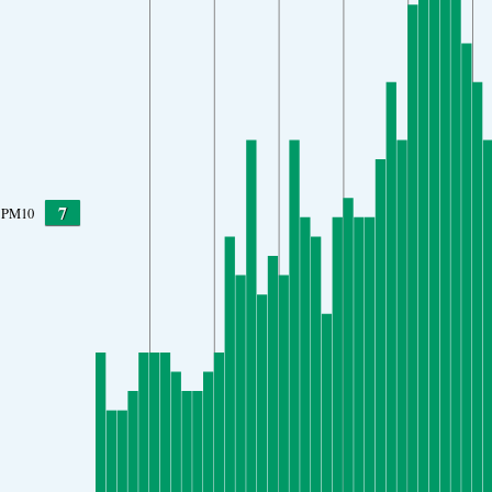
7
PM10