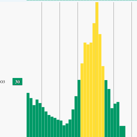
30
O3