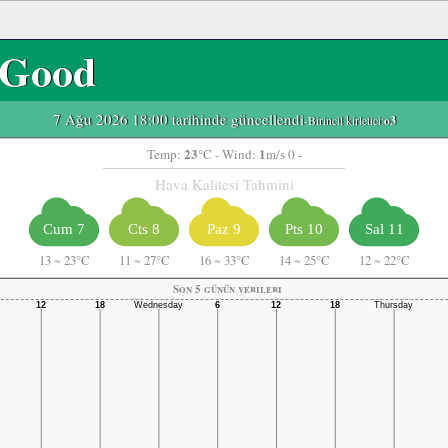
Good
7 Ağu 2026 18:00 tarihinde güncellendi
-Birincil kirletici:
o3
23
1
Temp:
°C
- Wind:
m/s 0 -
Hava Kalitesi Tahmini
Cum 7
Cts 8
Paz 9
Pts 10
Sal 11
13
~
23°C
11
~
27°C
16
~
33°C
14
~
25°C
12
~
22°C
Son 5 günün verileri