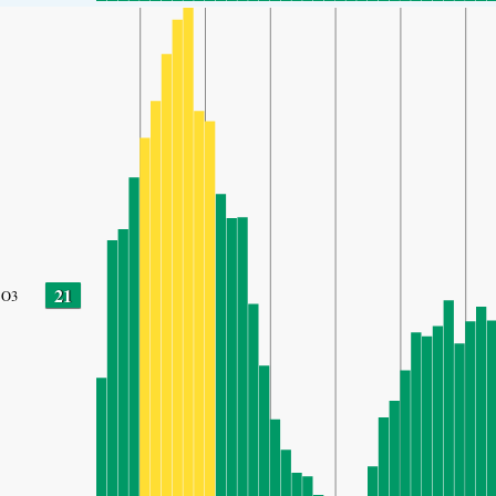
21
O3