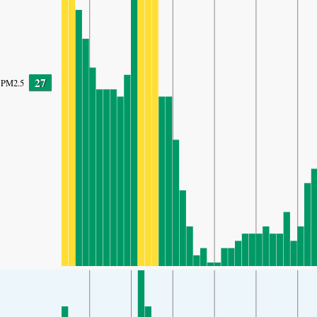
27
PM2.5