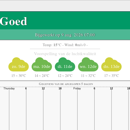
Goed
Bijgewerkt op 9 aug. 2026 07:00
15
0
Temp:
°C
- Wind:
m/s 0 -
Voorspelling van de luchtkwaliteit
zo. 9de
ma. 10de
di. 11de
wo. 12de
do. 13de
15
~
30°C
14
~
24°C
12
~
24°C
11
~
32°C
17
~
35°C
Gegevens van de afgelopen 5 dagen