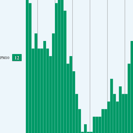
12
PM10