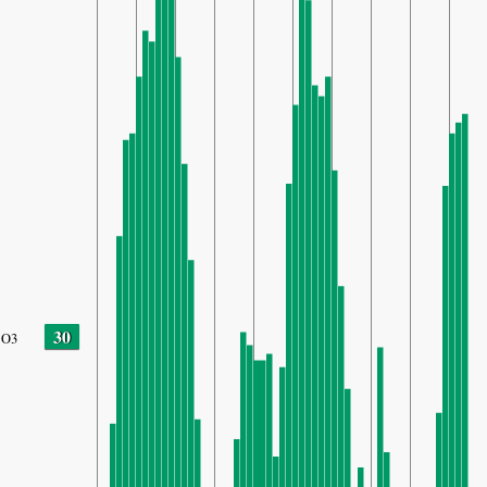
30
O3