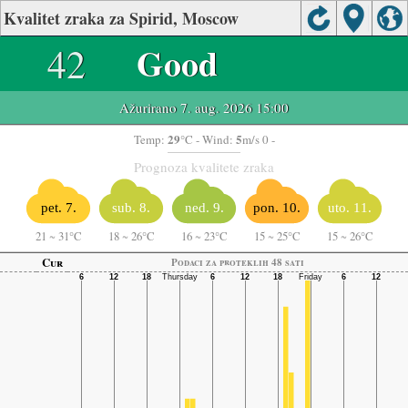
Kvalitet zraka za Spirid, Moscow
42
Good
Ažurirano 7. aug. 2026 15:00
29
5
Temp:
°C
- Wind:
m/s 0 -
Prognoza kvalitete zraka
pet. 7.
sub. 8.
ned. 9.
pon. 10.
uto. 11.
21
~
31°C
18
~
26°C
16
~
23°C
15
~
25°C
15
~
26°C
Cur
Podaci za proteklih 48 sati