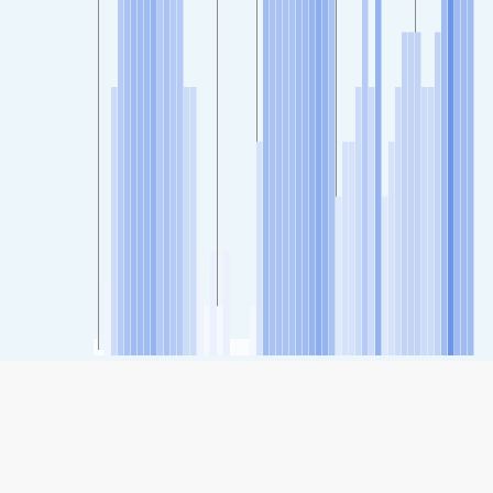
SHARE
Share: Indeks kvaliteta zraka kompanije Spirid, Moscow,
Moscow
42
(Good)