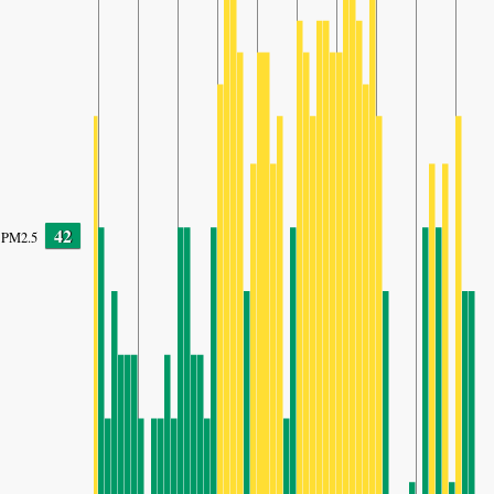
42
PM2.5