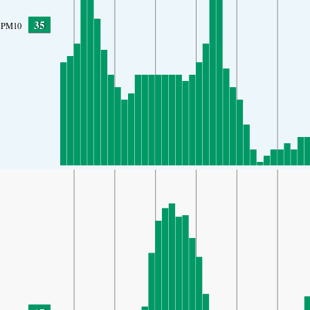
35
PM10