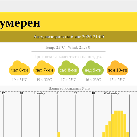
умерен
Актуализирано на 6 авг 2026 21:00
25
2
Temp:
°C
- Wind:
m/s 0 -
Прогноза за качеството на въздуха
чет 6-ти
пет 7-ми
съб 8-ми
нед 9-ти
пон 10-ти
19
~
31°C
19
~
32°C
17
~
25°C
16
~
23°C
15
~
25°C
Данни за последните 5 дни