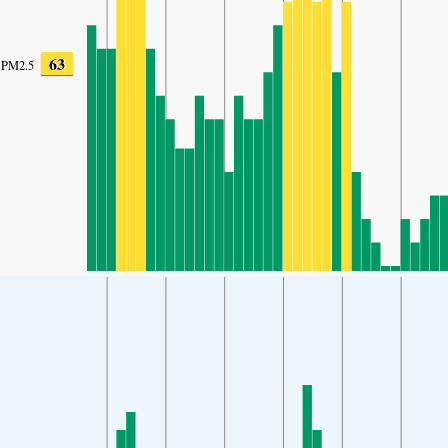
63
PM2.5