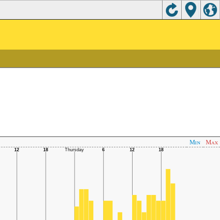
Min
Max