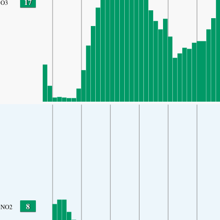
17
O3
8
NO2