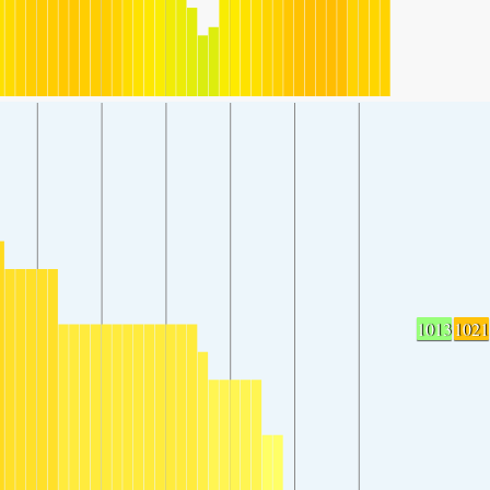
1013
1021