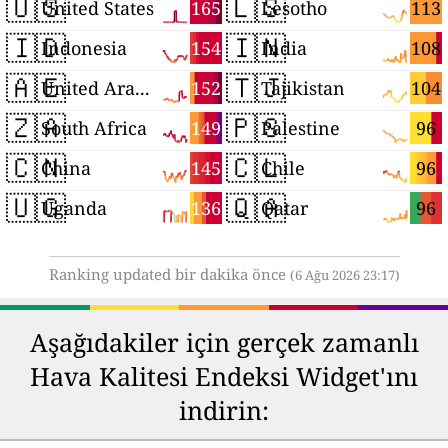
🇺🇸
🇱🇸
165
113
United States
Lesotho
🇮🇩
🇮🇳
154
108
Indonesia
India
🇦🇪
🇹🇯
152
104
United Arab Emirates
Tajikistan
🇿🇦
🇵🇸
149
96
South Africa
Palestine
🇨🇳
🇨🇱
145
96
China
Chile
🇺🇬
🇶🇦
136
96
Uganda
Qatar
Ranking updated bir dakika önce
(6 Ağu 2026 23:17)
Aşağıdakiler için gerçek zamanlı
Hava Kalitesi Endeksi Widget'ını
indirin: