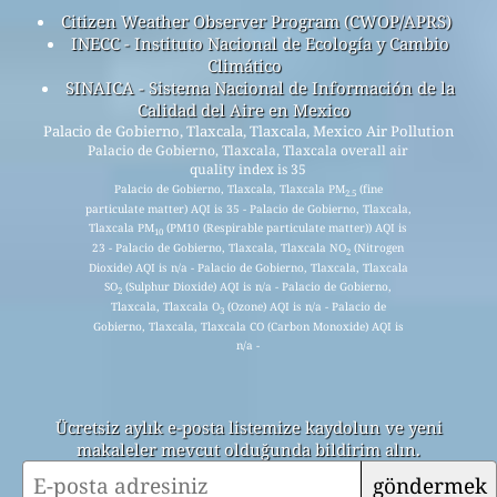
Citizen Weather Observer Program (CWOP/APRS)
INECC - Instituto Nacional de Ecología y Cambio
Climático
SINAICA - Sistema Nacional de Información de la
Calidad del Aire en Mexico
Palacio de Gobierno, Tlaxcala, Tlaxcala, Mexico Air Pollution
Palacio de Gobierno, Tlaxcala, Tlaxcala overall air
quality index is 35
Palacio de Gobierno, Tlaxcala, Tlaxcala PM
(fine
2.5
particulate matter) AQI is 35 - Palacio de Gobierno, Tlaxcala,
Tlaxcala PM
(PM10 (Respirable particulate matter)) AQI is
10
23 - Palacio de Gobierno, Tlaxcala, Tlaxcala NO
(Nitrogen
2
Dioxide) AQI is n/a - Palacio de Gobierno, Tlaxcala, Tlaxcala
SO
(Sulphur Dioxide) AQI is n/a - Palacio de Gobierno,
2
Tlaxcala, Tlaxcala O
(Ozone) AQI is n/a - Palacio de
3
Gobierno, Tlaxcala, Tlaxcala CO (Carbon Monoxide) AQI is
n/a -
Ücretsiz aylık e-posta listemize kaydolun ve yeni
makaleler mevcut olduğunda bildirim alın.
göndermek