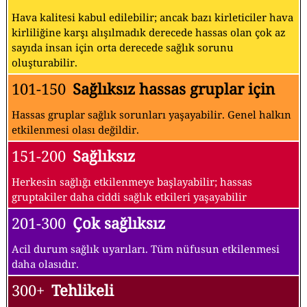
Hava kalitesi kabul edilebilir; ancak bazı kirleticiler hava
kirliliğine karşı alışılmadık derecede hassas olan çok az
sayıda insan için orta derecede sağlık sorunu
oluşturabilir.
101-150
Sağlıksız hassas gruplar için
Hassas gruplar sağlık sorunları yaşayabilir. Genel halkın
etkilenmesi olası değildir.
151-200
Sağlıksız
Herkesin sağlığı etkilenmeye başlayabilir; hassas
gruptakiler daha ciddi sağlık etkileri yaşayabilir
201-300
Çok sağlıksız
Acil durum sağlık uyarıları. Tüm nüfusun etkilenmesi
daha olasıdır.
300+
Tehlikeli