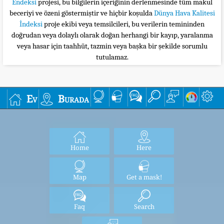
Endeksi
projesi, bu bilgilerin içeriğinin derlenmesinde tüm makul
beceriyi ve özeni göstermiştir ve hiçbir koşulda
Dünya Hava Kalitesi
İndeksi
proje ekibi veya temsilcileri, bu verilerin temininden
doğrudan veya dolaylı olarak doğan herhangi bir kayıp, yaralanma
veya hasar için taahhüt, tazmin veya başka bir şekilde sorumlu
tutulamaz.
Ev
Burada
Home
Here
Map
Get a mask!
Faq
Search