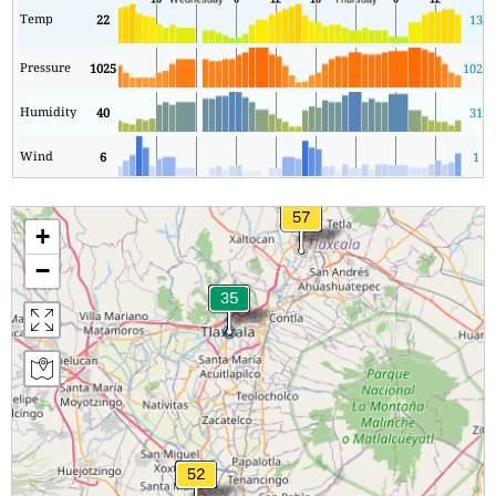
Temp
22
13
Pressure
1025
1024
Humidity
40
31
Wind
6
1
+
−