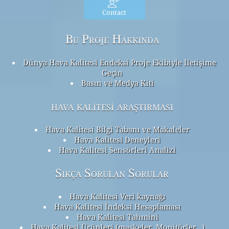
Contact
Bu Proje Hakkında
Dünya Hava Kalitesi Endeksi Proje Ekibiyle İletişime
Geçin
Basın ve Medya Kiti
hava kalitesi araştırması
Hava Kalitesi Bilgi Tabanı ve Makaleler
Hava Kalitesi Deneyleri
Hava Kalitesi Sensörleri Analizi
Sıkça Sorulan Sorular
Hava Kalitesi Veri kaynağı
Hava Kalitesi İndeksi Hesaplaması
Hava Kalitesi Tahmini
Hava Kalitesi Ürünleri (maskeler, Monitörler…)