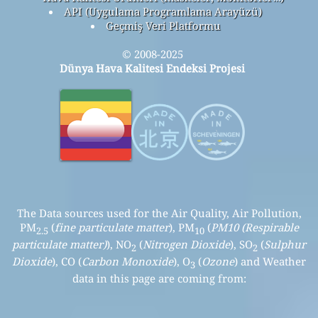
API (Uygulama Programlama Arayüzü)
Geçmiş Veri Platformu
© 2008-2025
Dünya Hava Kalitesi Endeksi Projesi
The Data sources used for the Air Quality, Air Pollution,
PM
(
fine particulate matter
), PM
(
PM10 (Respirable
2.5
10
particulate matter)
), NO
(
Nitrogen Dioxide
), SO
(
Sulphur
2
2
Dioxide
), CO (
Carbon Monoxide
), O
(
Ozone
) and Weather
3
data in this page are coming from: