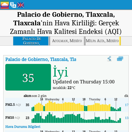
Palacio de Gobierno, Tlaxcala,
Tlaxcala
'nin Hava Kirliliği: Gerçek
Zamanlı Hava Kalitesi Endeksi (AQI)
Palacio De
Acolman, Mexico
Milpa Alta, Mexico
Gobierno,
Tlaxcala, Tlaxcala
Palacio de Gobierno, Tlaxcala, Tlaxcala
'nin AQI'si
:
Palacio de 
İyi
35
Updated on Thursday 15:00
sıcaklık:
22
°C
akım
son 2 gün
dk.
PM2.5
35
17
AQI
PM10
23
13
AQI
Hava Durumu Bilgileri