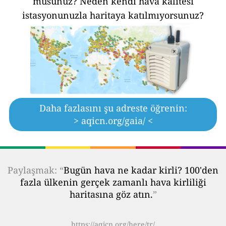
musunuz?
Neden kendi hava kalitesi
istasyonunuzla haritaya katılmıyorsunuz?
Daha fazlasını şu adreste öğrenin:
> aqicn.org/gaia/ <
Paylaşmak: “
Bugün hava ne kadar kirli? 100'den
fazla ülkenin gerçek zamanlı hava kirliliği
haritasına göz atın.
”
https://aqicn.org/here/tr/