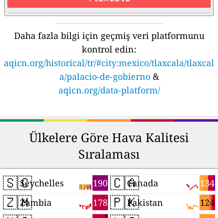
Daha fazla bilgi için geçmiş veri platformunu
kontrol edin:
aqicn.org/historical/tr/#city:mexico/tlaxcala/tlaxcal
a/palacio-de-gobierno
&
aqicn.org/data-platform/
Ülkelere Göre Hava Kalitesi
Sıralaması
🇸🇨
🇨🇦
190
134
Seychelles
Canada
🇿🇲
🇵🇰
178
124
Zambia
Pakistan