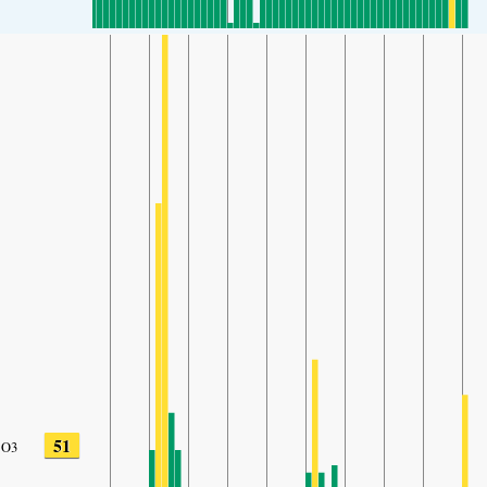
51
O3