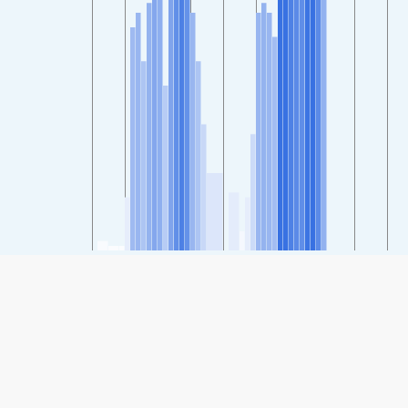
SHARE
Share: Indeks kvaliteta zraka kompanije Escobedo, Nuevo
Leon, Mexico
74
(Moderate)