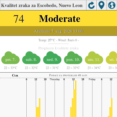
Kvalitet zraka za Escobedo, Nuevo Leon
74
Moderate
Ažurirano 7. aug. 2026 13:00
27
5
Temp:
°C
- Wind:
m/s 0 -
Prognoza kvalitete zraka
pet. 7.
sub. 8.
ned. 9.
pon. 10.
uto. 11.
sri. 
22
~
33°C
22
~
32°C
22
~
31°C
22
~
33°C
23
~
34°C
23
~
3
Cur
Podaci za proteklih 48 sati