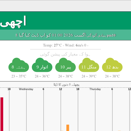
اچھی
8 اگست 2026 01:00 کو اپ ڈیٹ کیا گیا
pm10
-بنیادی آلودگی:
27
6
Temp:
°C
- Wind:
m/s 0 -
ہوا کے معیار کی پیشن گوئی
منگل 11
بدھ 12
پیر 10
اتوار 9
ہفتہ 8
23
~
35°C
24
~
36°C
24
~
38°C
24
~
39°C
24
~
38°C
پچھلے 5 دنوں کا ڈیٹا