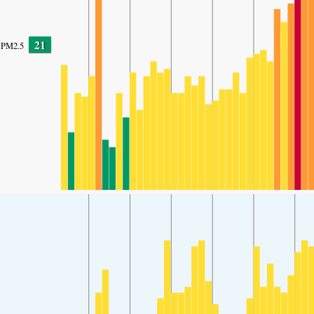
21
PM2.5