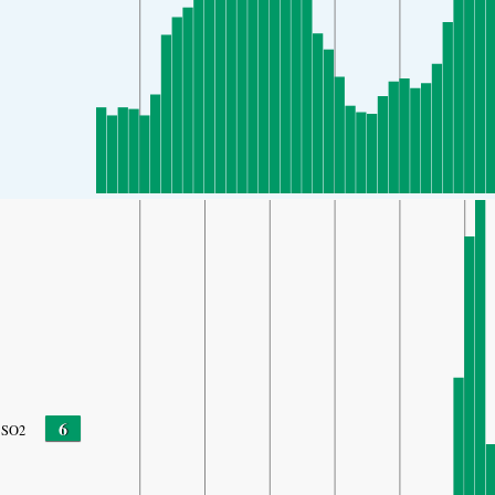
6
SO2