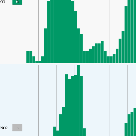
6
O3
-
NO2