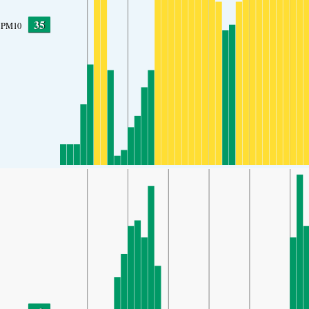
35
PM10