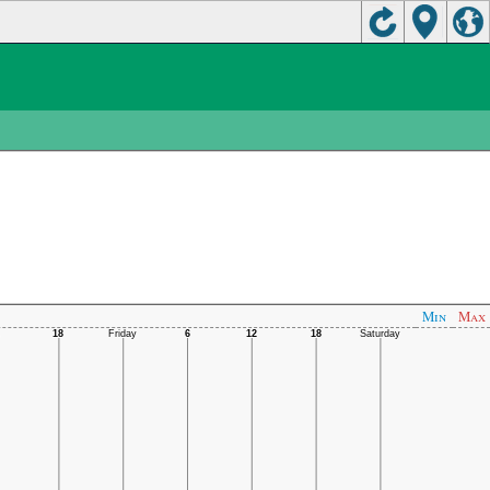
Min
Max