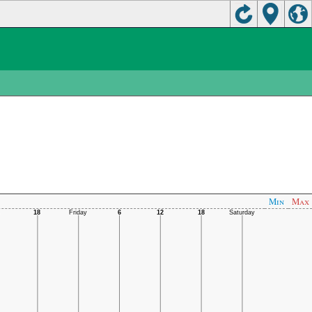
Min
Max