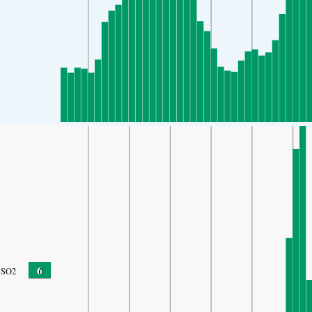
6
SO2