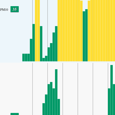
35
PM10