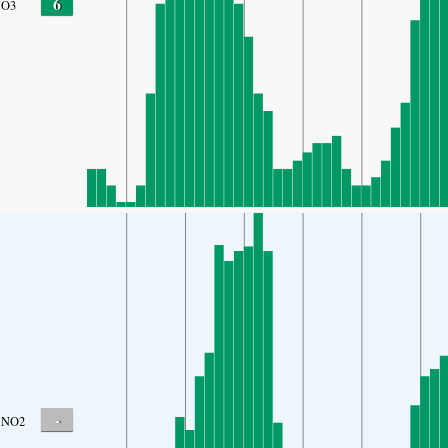
6
O3
-
NO2