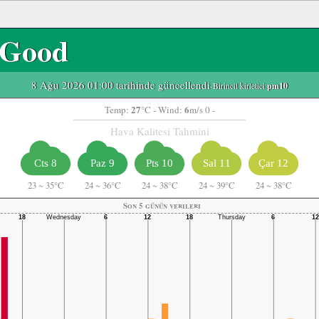
Good
8 Ağu 2026 01:00 tarihinde güncellendi
-Birincil kirletici:
pm10
27
6
Temp:
°C
- Wind:
m/s 0 -
Hava Kalitesi Tahmini
Cts 8
Paz 9
Pts 10
Sal 11
Çar 12
23
~
35°C
24
~
36°C
24
~
38°C
24
~
39°C
24
~
38°C
Son 5 günün verileri