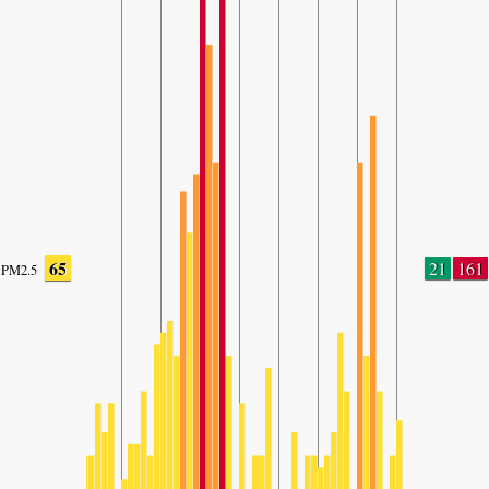
65
21
161
PM2.5