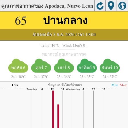
คุณภาพอากาศของ Apodaca, Nuevo Leon
65
ปานกลาง
อัปเดตเมื่อ 5 ส.ค. 2026 เวลา 19:00
10
16
Temp:
°C
- Wind:
m/s 0 -
พยากรณ์คุณภาพอากาศ
พฤหัส 6
ศุกร์ 7
เสาร์ 8
อาทิตย์ 9
จันทร์ 10
24
~
38°C
24
~
37°C
23
~
36°C
23
~
35°C
24
~
37°C
Cur
Min
Max
ข้อมูล 48 ชั่วโมงที่ผ่านมา