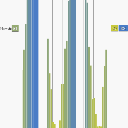
51
27
88
Humidity