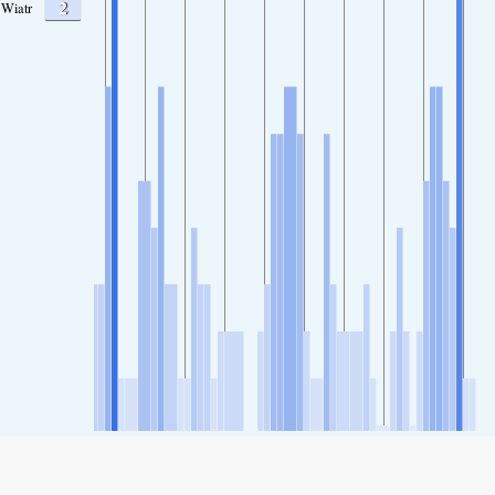
2
Wiatr
SHARE