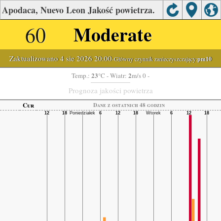
Apodaca, Nuevo Leon Jakość powietrza.
60
Moderate
Zaktualizowano 4 sie 2026 20:00
-Główny czynnik zanieczyszczający:
pm10
23
2
Temp.:
°C
- Wiatr:
m/s 0 -
Prognoza jakości powietrza
Cur
Dane z ostatnich 48 godzin