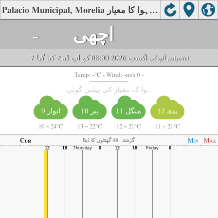
Palacio Municipal, Morelia کی ہوا کا معیار
اچھی
-
7 اگست 2026 08:00 کو اپ ڈیٹ کیا گیا
o3
-بنیادی آلودگی:
-
-
Temp:
°C
- Wind:
m/s 0 -
ہوا کے معیار کی پیشن گوئی
منگل 11
بدھ 12
پیر 10
اتوار 9
10
~
24°C
13
~
22°C
12
~
21°C
11
~
21°C
Cur
Min
Max
گزشتہ 48 گھنٹوں کا ڈیٹا