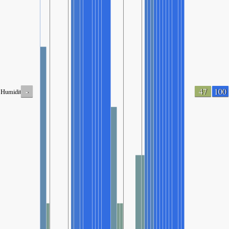
-
47
100
Humidity