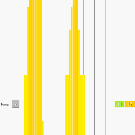
-
11
27
Temp