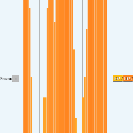
-
1022
1027
Pressure