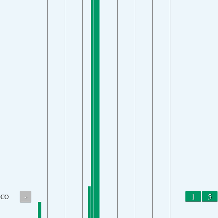
-
1
5
CO