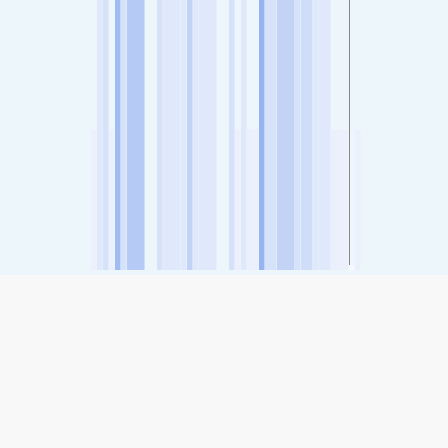
SHARE
Share: Palacio Municipal, Morelia, Mexico کا ایئر کوالٹی
(اچھی)
-
انڈیکس