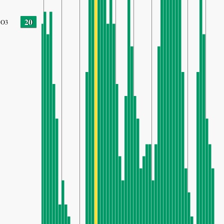
20
O3