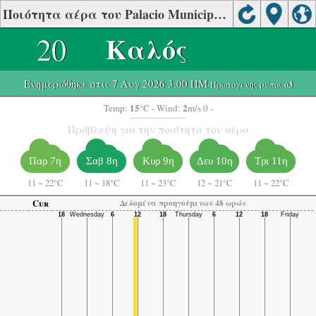
Ποιότητα αέρα του Palacio Municipal, Morelia
20
Καλός
Ενημερώθηκε στις 7 Αυγ 2026 3:00 ΠΜ
-Πρωτογενής ρύπος:
o3
15
2
Temp:
°C
- Wind:
m/s 0 -
Πρόβλεψη για την ποιότητα του αέρα
Παρ 7η
Σαβ 8η
Κυρ 9η
Δευ 10η
Τρι 11η
11
~
22°C
11
~
18°C
11
~
23°C
12
~
21°C
11
~
22°C
Cur
Δεδομένα προηγούμενων 48 ωρών