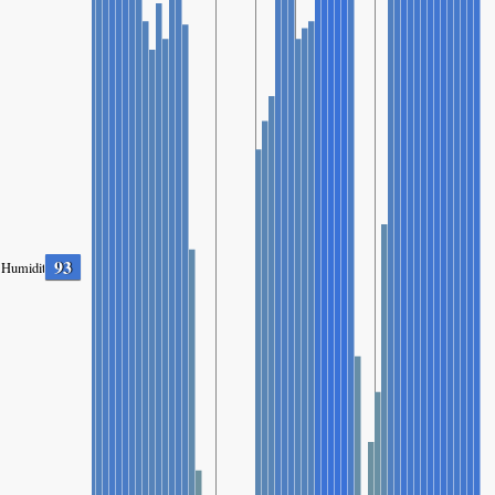
93
Humidity