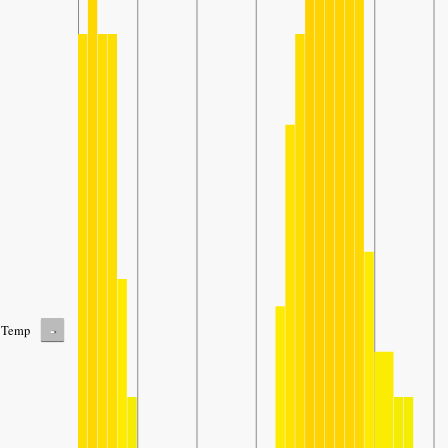
-
Temp