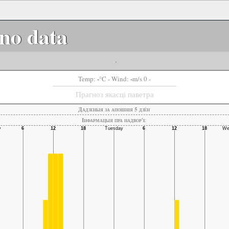
no data
-
-
-
Temp:
°C
- Wind:
m/s 0 -
Прагноз якасці паветра
Дадзеныя за апошнія 5 дзён
Інфармацыя пра надвор'е