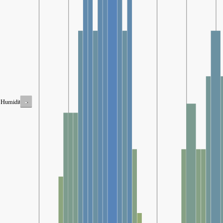
-
Humidity