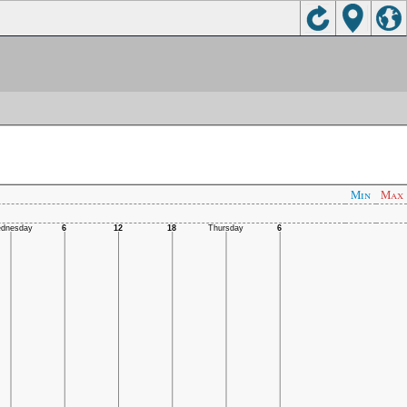
Min
Max