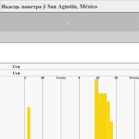
Якасць паветра ў San Agustín, México
-
Cur
Cur