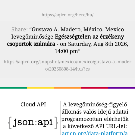
https://aqicn.org/here/hu/
Share
: “
Gustavo A. Madero, México, Mexico
levegőminősége
Egészségtelen az érzékeny
csoportok számára
- on Saturday, Aug 8th 2026,
14:00 pm
”
https://aqicn.org/snapshot/mexico/mexico/gustavo-a.-mader
o/20260808-14/hu/?cs
Cloud API
A levegőminőség-figyelő
állomás valós idejű adatai
programozottan elérhetők
a következő API URL-lel:
aqicn.org/data-platform/a