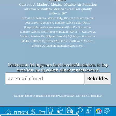
Gustavo A. Madero, México, Mexico Air Pollution
Gustavo A. Madero, México overall air quality
index is 107
Gustavo A. Madero, México PM
(fine particulate matter)
2.5
AQI is 107 - Gustavo A. Madero, México PM
(PM10
10
(Respirable particulate matter)) AQI is 52 - Gustavo A.
Madero, México NO
(Nitrogen Dioxide) AQI is 7 - Gustavo A.
2
Madero, México SO
(Sulphur Dioxide) AQI is n/a - Gustavo A.
2
Madero, México O
(Ozone) AQI is 56 - Gustavo A. Madero,
3
México CO (Carbon Monoxide) AQI is n/a -
Iratkozzon fel ingyenes havi levelezőlistánkra, és kap
értesítést, ha új cikkek állnak rendelkezésre.
Beküldés
This page has been generated on Sunday, Aug 9th 2026, 05:04 am CST from jp2n
itthon
Itt