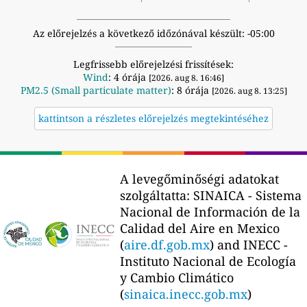
Az előrejelzés a következő időzónával készült: -05:00
Legfrissebb előrejelzési frissítések:
Wind
: 4 órája
[2026. aug 8. 16:46]
PM2.5 (Small particulate matter)
: 8 órája
[2026. aug 8. 13:25]
kattintson a részletes előrejelzés megtekintéséhez
A levegőminőségi adatokat
szolgáltatta:
SINAICA - Sistema
Nacional de Información de la
Calidad del Aire en Mexico
(
aire.df.gob.mx
) and INECC -
Instituto Nacional de Ecología
y Cambio Climático
(
sinaica.inecc.gob.mx
)