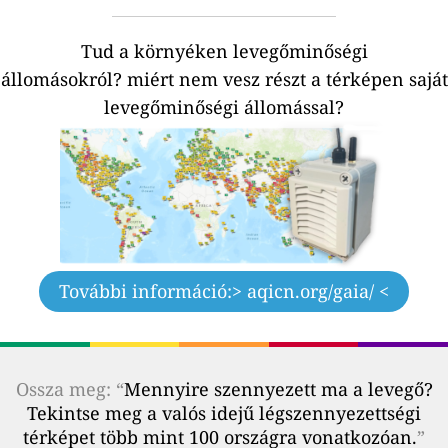
Tud a környéken levegőminőségi
állomásokról?
miért nem vesz részt a térképen saját
levegőminőségi állomással?
További információ:
> aqicn.org/gaia/ <
Ossza meg: “
Mennyire szennyezett ma a levegő?
Tekintse meg a valós idejű légszennyezettségi
térképet több mint 100 országra vonatkozóan.
”