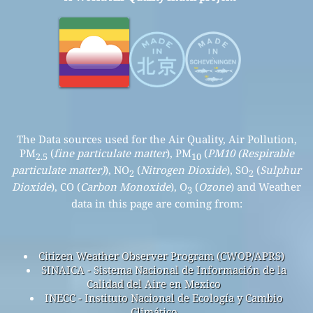
The Data sources used for the Air Quality, Air Pollution,
PM
(
fine particulate matter
), PM
(
PM10 (Respirable
2.5
10
particulate matter)
), NO
(
Nitrogen Dioxide
), SO
(
Sulphur
2
2
Dioxide
), CO (
Carbon Monoxide
), O
(
Ozone
) and Weather
3
data in this page are coming from:
Citizen Weather Observer Program (CWOP/APRS)
SINAICA - Sistema Nacional de Información de la
Calidad del Aire en Mexico
INECC - Instituto Nacional de Ecología y Cambio
Climático