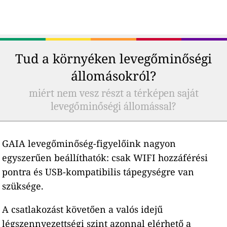
Tud a környéken levegőminőségi
állomásokról?
miért nem vesz részt a térképen saját
levegőminőségi állomással?
GAIA levegőminőség-figyelőink nagyon
egyszerűen beállíthatók: csak WIFI hozzáférési
pontra és USB-kompatibilis tápegységre van
szüksége.
A csatlakozást követően a valós idejű
légszennyezettségi szint azonnal elérhető a