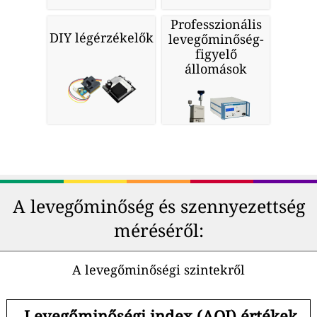
Professzionális
DIY légérzékelők
levegőminőség-
figyelő
állomások
A levegőminőség és szennyezettség
méréséről:
A levegőminőségi szintekről
-
Levegőminőségi index (AQI) értékek