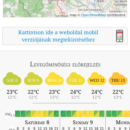
map ©
OpenStreetMap
contributors
Kattintson ide a weboldal mobil
verziójának megtekintéséhez
Levegőminőségi előrejelzés
SAT 8
SUN 9
MON 10
TUE 11
WED 12
THU 13
23°C
22°C
23°C
24°C
24°C
22°C
12°C
12°C
13°C
12°C
12°C
13°C
PM
2.5
Saturday 8
Sunday 9
Monda
0
3
6
9
12
15
18
21
0
3
6
9
12
15
18
21
0
3
6
9
óra