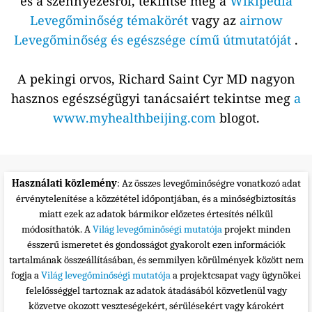
és a szennyezésről, tekintse meg a
Wikipédia
Levegőminőség témakörét
vagy az
airnow
Levegőminőség és egészsége című útmutatóját
.
A pekingi orvos, Richard Saint Cyr MD nagyon
hasznos egészségügyi tanácsaiért tekintse meg
a
www.myhealthbeijing.com
blogot.
Használati közlemény
: Az összes levegőminőségre vonatkozó adat
érvénytelenítése a közzététel időpontjában, és a minőségbiztosítás
miatt ezek az adatok bármikor előzetes értesítés nélkül
módosíthatók. A
Világ levegőminőségi mutatója
projekt minden
ésszerű ismeretet és gondosságot gyakorolt ezen információk
tartalmának összeállításában, és semmilyen körülmények között nem
fogja a
Világ levegőminőségi mutatója
a projektcsapat vagy ügynökei
felelősséggel tartoznak az adatok átadásából közvetlenül vagy
közvetve okozott veszteségekért, sérülésekért vagy károkért