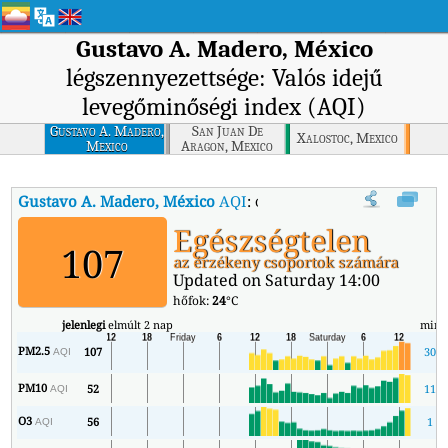
Gustavo A. Madero, México
légszennyezettsége: Valós idejű
levegőminőségi index (AQI)
Gustavo A. Madero,
San Juan De
Xalostoc, Mexico
Mexico
Aragon, Mexico
Gustavo A. Madero, México
AQI
:
Gustavo A. Madero, México valós 
Egészségtelen
107
az érzékeny csoportok számára
Updated on Saturday 14:00
hőfok:
24
°C
jelenlegi
elmúlt 2 nap
min
PM2.5
107
30
AQI
PM10
52
11
AQI
O3
56
1
AQI