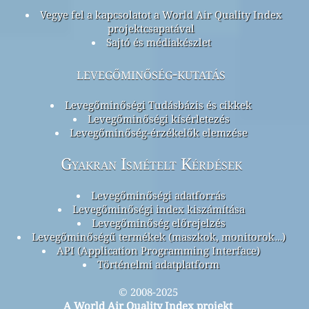
Vegye fel a kapcsolatot a World Air Quality Index
projektcsapatával
Sajtó és médiakészlet
levegőminőség-kutatás
Levegőminőségi Tudásbázis és cikkek
Levegőminőségi kísérletezés
Levegőminőség-érzékelők elemzése
Gyakran Ismételt Kérdések
Levegőminőségi adatforrás
Levegőminőségi index kiszámítása
Levegőminőség előrejelzés
Levegőminőségű termékek (maszkok, monitorok…)
API (Application Programming Interface)
Történelmi adatplatform
© 2008-2025
A World Air Quality Index projekt