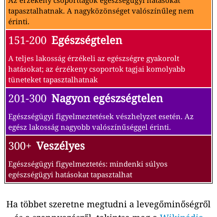
Az érzékeny csoporttagok egészségügyi hatásokat
tapasztalhatnak. A nagyközönséget valószínűleg nem
érinti.
151-200
Egészségtelen
A teljes lakosság érzékeli az egészségre gyakorolt
hatásokat; az érzékeny csoportok tagjai komolyabb
tüneteket tapasztalhatnak
201-300
Nagyon egészségtelen
Egészségügyi figyelmeztetések vészhelyzet esetén. Az
egész lakosság nagyobb valószínűséggel érinti.
300+
Veszélyes
Egészségügyi figyelmeztetés: mindenki súlyos
egészségügyi hatásokat tapasztalhat
Ha többet szeretne megtudni a levegőminőségről