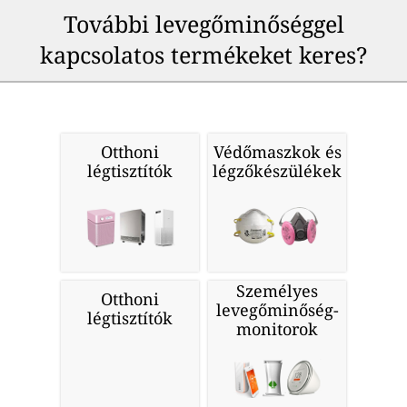
További levegőminőséggel
kapcsolatos termékeket keres?
Otthoni
Védőmaszkok és
légtisztítók
légzőkészülékek
Személyes
Otthoni
levegőminőség-
légtisztítók
monitorok