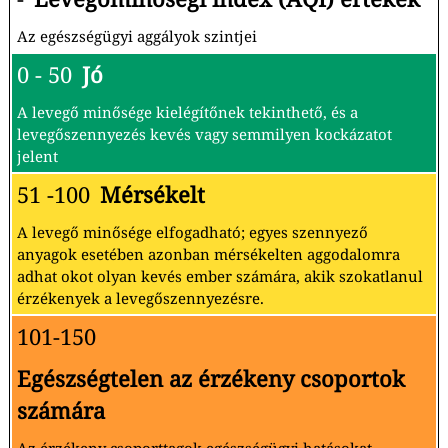
Az egészségügyi aggályok szintjei
0 - 50
Jó
A levegő minősége kielégítőnek tekinthető, és a
levegőszennyezés kevés vagy semmilyen kockázatot
jelent
51 -100
Mérsékelt
A levegő minősége elfogadható; egyes szennyező
anyagok esetében azonban mérsékelten aggodalomra
adhat okot olyan kevés ember számára, akik szokatlanul
érzékenyek a levegőszennyezésre.
101-150
Egészségtelen az érzékeny csoportok
számára