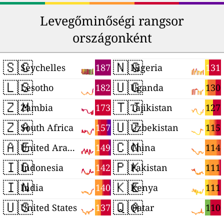
Levegőminőségi rangsor
országonként
🇸🇨
🇳🇬
187
131
Seychelles
Nigeria
🇱🇸
🇺🇬
182
130
Lesotho
Uganda
🇿🇲
🇹🇯
173
127
Zambia
Tajikistan
🇿🇦
🇺🇿
157
115
South Africa
Uzbekistan
🇦🇪
🇨🇳
149
114
United Arab Emirates
China
🇮🇩
🇵🇰
142
111
Indonesia
Pakistan
🇮🇳
🇰🇪
140
111
India
Kenya
🇺🇸
🇶🇦
137
110
United States
Qatar