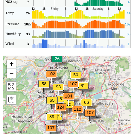
NO2
7
4
AQI
Temp
24
14
Pressure
1027
1025
Humidity
33
33
Wind
3
1
+
−