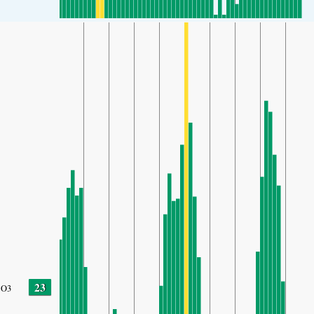
23
O3