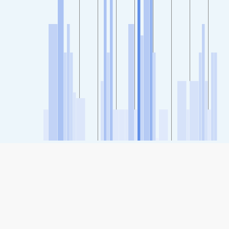
SHARE
Share: Indeks kvaliteta zraka kompanije Atemajac, Jalisco,
Mexico
68
(Moderate)