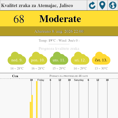
Kvalitet zraka za Atemajac, Jalisco
68
Moderate
Ažurirano 8. aug. 2026 22:00
19
3
Temp:
°C
- Wind:
m/s 0 -
Prognoza kvalitete zraka
ned. 9.
pon. 10.
uto. 11.
sri. 12.
čet. 13.
14
~
28°C
16
~
28°C
15
~
29°C
14
~
29°C
13
~
30°C
Cur
Podaci za proteklih 48 sati